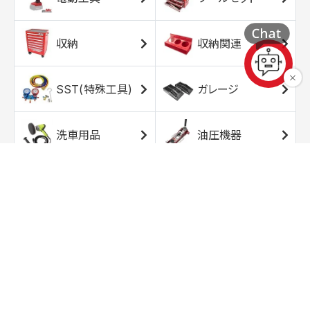
収納
収納関連
SST(特殊工具)
ガレージ
洗車用品
油圧機器
エアコンプレッサ
エアツール
ー
トルクレンチ
ソケット
ラチェット/スピン
レンチ/スパナ
ナー