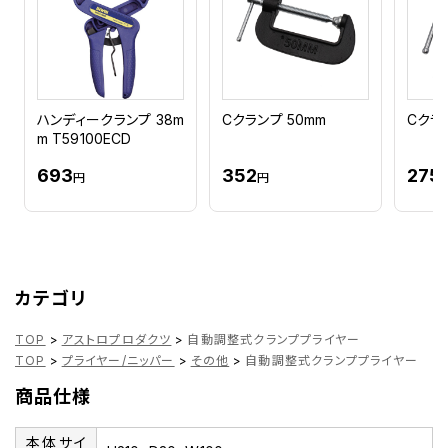
ハンディークランプ 38m
Cクランプ 50mm
Cクラ
m T59100ECD
693
352
275
円
円
カテゴリ
TOP
>
アストロプロダクツ
>
自動調整式クランププライヤー
TOP
>
プライヤー/ニッパー
>
その他
>
自動調整式クランププライヤー
商品仕様
本体サイ