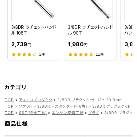
3/8DR ラチェットハンド
3/8DR ラチェットハンド
3/8D
ル 108T
ル 90T
ハンドル
2,739
1,980
3,8
円
円
1件
11件
カテゴリ
TOP
>
アストロプロダクツ
>
3/8DR プラグソケット 13～20.8mm
TOP
>
ソケット
>
3/8DR
>
スタンダード(6角)
>
3/8DR プラグソケット 1
TOP
>
SST(特殊工具)
>
エンジン整備工具
>
プラグ
>
3/8DR プラグソケ
商品仕様