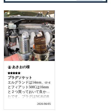
あきおの様
プラグソケット
エルグランドは14mm、cr-z
とフィアット500Cは16mm
と２つ買っておいて良かっ
たです。プラグはNGKのR
X、これ一択です。マグネ
2026/06/05
ットのお陰で操作性も良
く、使用にあたり何の問題