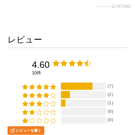
も有りませんでした。ちな
みに私はプラグのネジ山に
はグリスを塗るタイプで
す。賛否両論ありますがト
ルクレンチは使用せず手の
感覚で締めます。このソケ
レビュー
ットが有るだけで交換がス
ムーズに行えます。
4.60
10件
(7)
(2)
(1)
(0)
(0)
レビューを書く