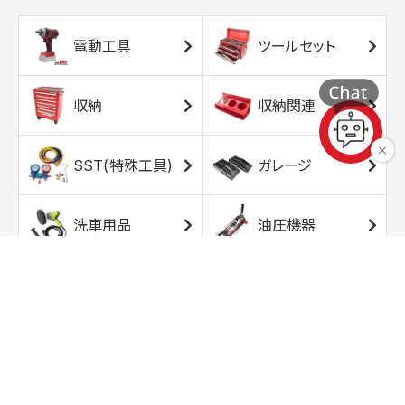
電動工具
ツールセット
収納
収納関連
SST(特殊工具)
ガレージ
洗車用品
油圧機器
エアコンプレッサ
エアツール
ー
トルクレンチ
ソケット
ラチェット/スピン
レンチ/スパナ