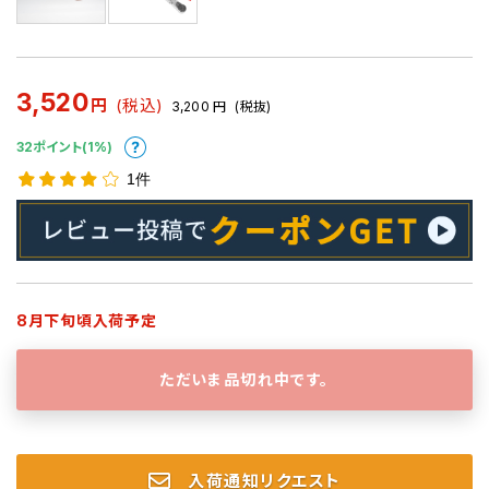
3,520
円
(税込)
3,200
円
(税抜)
32ポイント(1%)
1件
8月下旬頃入荷予定
ただいま品切れ中です。
入荷通知リクエスト