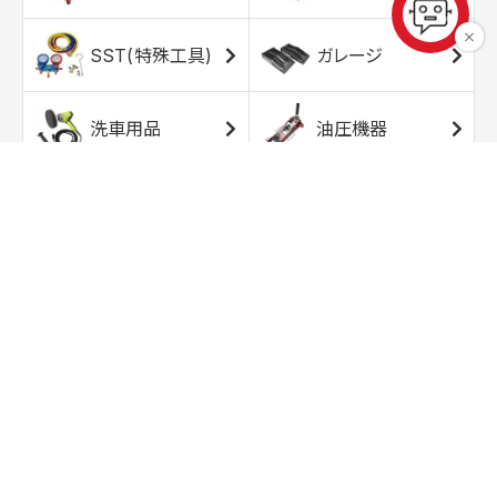
SST(特殊工具)
ガレージ
洗車用品
油圧機器
エアコンプレッサ
エアツール
ー
トルクレンチ
ソケット
ラチェット/スピン
レンチ/スパナ
ナー
バイク用工具/用
オイル交換用品
品
ワークライト/ト
研磨/研削用品