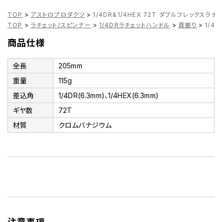
TOP
>
アストロプロダクツ
>
1/4DR&1/4HEX 72T ダブルフレックスラチ
TOP
>
ラチェット/スピンナー
>
1/4DRラチェットハンドル
>
首振り
>
1/4
商品仕様
全長
205mm
重量
115g
差込角
1/4DR(6.3mm)、1/4HEX(6.3mm)
ギヤ数
72T
材質
クロムバナジウム