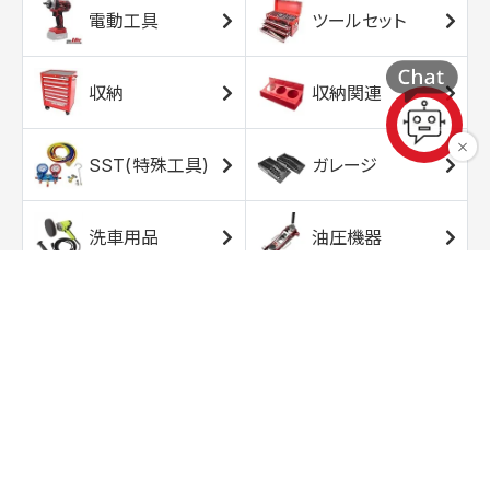
電動工具
ツールセット
収納
収納関連
SST(特殊工具)
ガレージ
洗車用品
油圧機器
エアコンプレッサ
エアツール
ー
トルクレンチ
ソケット
ラチェット/スピン
レンチ/スパナ
ナー