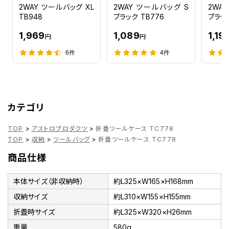
2WAY ツールバッグ XL
2WAY ツールバッグ S
2WA
TB948
ブラック TB776
ブラック
1,969
1,089
1,19
円
円
6件
4件
カテゴリ
TOP
>
アストロプロダクツ
>
折畳ツールケース TC778
TOP
>
収納
>
ツールバッグ
>
折畳ツールケース TC778
商品仕様
本体サイズ（非収納時）
約L325×W165×H168mm
収納サイズ
約L310×W155×H155mm
折畳時サイズ
約L325×W320×H26mm
重量
580g