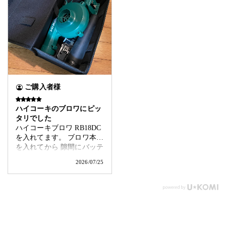
ご購入者様
ハイコーキのブロワにピッ
タリでした
ハイコーキブロワ RB18DC
を入れてます。 ブロワ本体
を入れてから 隙間にバッテ
リー2つと 標準ノズルを入
2026/07/25
れて 丁度の大きさでした。
充電器は入らなかったで
す。