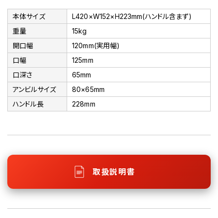
本体サイズ
L420×W152×H223mm(ハンドル含まず)
重量
15kg
開口幅
120mm(実用幅)
口幅
125mm
口深さ
65mm
アンビルサイズ
80×65mm
ハンドル長
228mm
取扱説明書