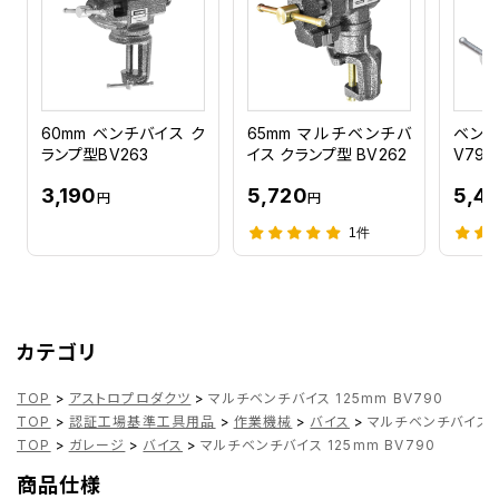
60mm ベンチバイス ク
65mm マルチベンチバ
ベンチ
ランプ型BV263
イス クランプ型 BV262
V791
3,190
5,720
5,4
円
円
1件
カテゴリ
TOP
>
アストロプロダクツ
>
マルチベンチバイス 125mm BV790
TOP
>
認証工場基準工具用品
>
作業機械
>
バイス
>
マルチベンチバイス 1
TOP
>
ガレージ
>
バイス
>
マルチベンチバイス 125mm BV790
商品仕様