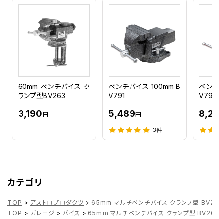
60mm ベンチバイス ク
ベンチバイス 100mm B
ベンチ
ランプ型BV263
V791
V792
3,190
5,489
8,2
円
円
3件
カテゴリ
TOP
>
アストロプロダクツ
>
65mm マルチベンチバイス クランプ型 BV26
TOP
>
ガレージ
>
バイス
>
65mm マルチベンチバイス クランプ型 BV26