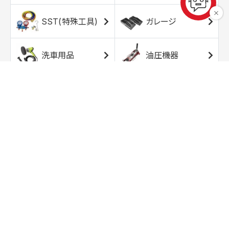
SST(特殊工具)
ガレージ
洗車用品
油圧機器
エアコンプレッサ
エアツール
ー
トルクレンチ
ソケット
ラチェット/スピン
レンチ/スパナ
ナー
バイク用工具/用
オイル交換用品
品
ワークライト/ト
研磨/研削用品
ーチライト