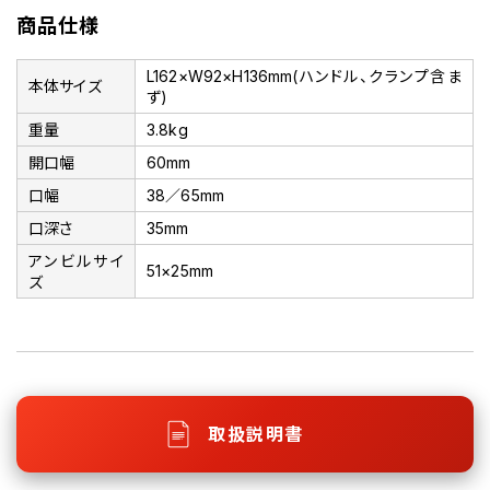
商品仕様
L162×W92×H136mm(ハンドル、クランプ含ま
本体サイズ
ず)
重量
3.8kg
開口幅
60mm
口幅
38／65mm
口深さ
35mm
アンビルサイ
51×25mm
ズ
取扱説明書