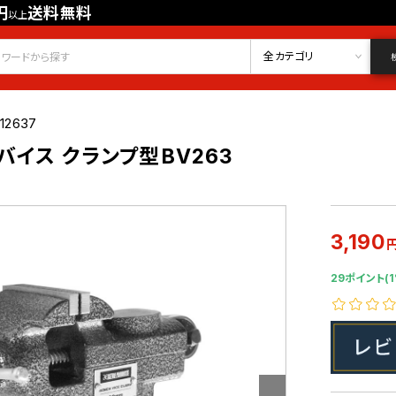
円
送料無料
以上
会員登録
ログイン
お気に入り
全カテゴリ
12637
バイス クランプ型BV263
3,190
29ポイント(1