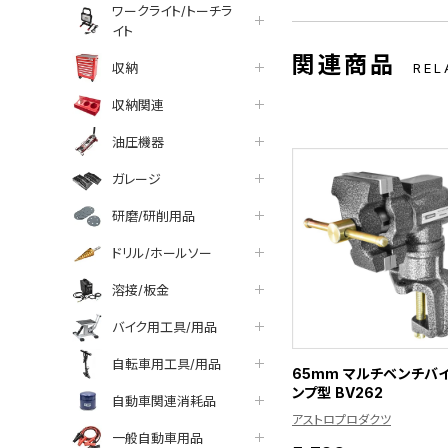
ワークライト/トーチラ
イト
関連商品
収納
REL
収納関連
油圧機器
ガレージ
研磨/研削用品
ドリル/ホールソー
溶接/板金
バイク用工具/用品
自転車用工具/用品
65mm マルチベンチバイ
ンプ型 BV262
自動車関連消耗品
アストロプロダクツ
一般自動車用品