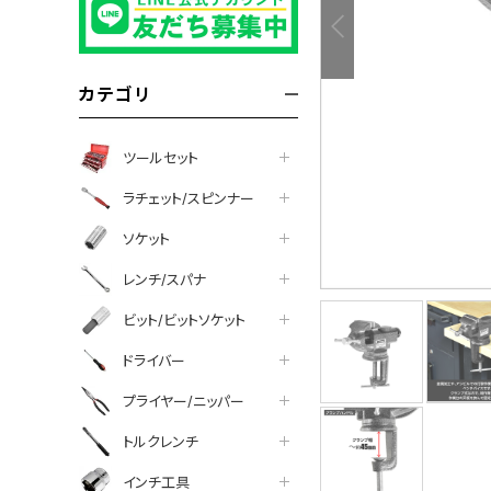
カテゴリ
ツールセット
ラチェット/スピンナー
ソケット
レンチ/スパナ
ビット/ビットソケット
tter
facebook
line
ドライバー
プライヤー/ニッパー
トルクレンチ
インチ工具