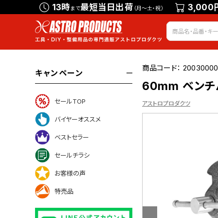
13時
最短当日出荷
3,000
まで
（月～土・祝）
商品コード：
20030000
キャンペーン
60mm ベンチ
セールTOP
アストロプロダクツ
バイヤーオススメ
ベストセラー
ついて
セールチラシ
お客様の声
特売品