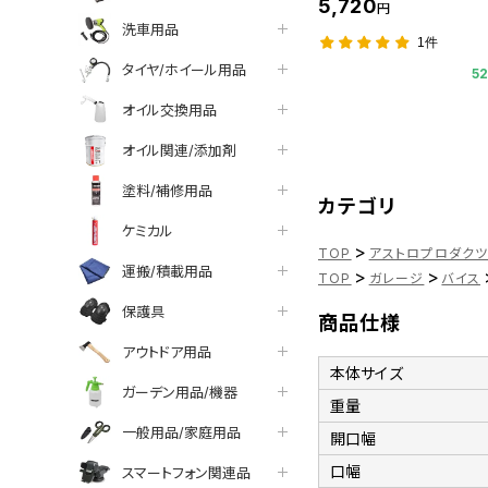
5,720
円
洗車用品
1件
タイヤ/ホイール用品
5
オイル交換用品
オイル関連/添加剤
塗料/補修用品
カテゴリ
ケミカル
>
TOP
アストロプロダク
運搬/積載用品
>
>
TOP
ガレージ
バイス
保護具
商品仕様
アウトドア用品
本体サイズ
ガーデン用品/機器
重量
一般用品/家庭用品
開口幅
口幅
スマートフォン関連品