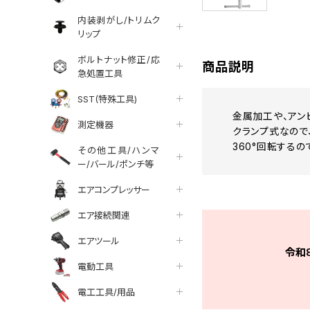
内装剥がし/トリムク
リップ
ボルトナット修正/応
商品説明
急処置工具
SST(特殊工具)
金属加工や、アン
測定機器
クランプ式なので
360°回転する
その他工具/ハンマ
ー/バール/ポンチ等
エアコンプレッサー
エア接続関連
エアツール
令和
電動工具
電工工具/用品