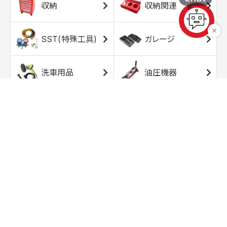
収納
収納関連
SST(特殊工具)
ガレージ
洗車用品
油圧機器
エアコンプレッサ
エアツール
ー
トルクレンチ
ソケット
ラチェット/スピン
レンチ/スパナ
ナー
バイク用工具/用
オイル交換用品
品