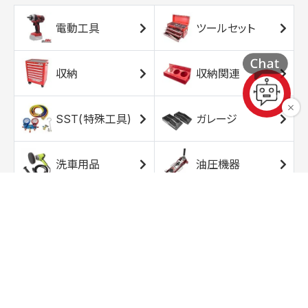
電動工具
ツールセット
収納
収納関連
SST(特殊工具)
ガレージ
洗車用品
油圧機器
エアコンプレッサ
エアツール
ー
トルクレンチ
ソケット
ラチェット/スピン
レンチ/スパナ
ナー