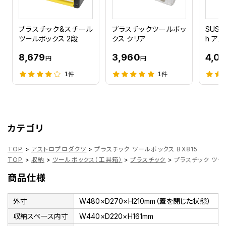
プラスチック&スチール
プラスチックツールボッ
SUS 
ツールボックス 2段
クス クリア
h ア
8,679
3,960
4,0
円
円
1件
1件
カテゴリ
TOP
>
アストロプロダクツ
>
プラスチック ツールボックス BX815
TOP
>
収納
>
ツールボックス（工具箱）
>
プラスチック
>
プラスチック ツール
商品仕様
外寸
W480×D270×H210mm（蓋を閉じた状態）
収納スペース内寸
W440×D220×H161mm