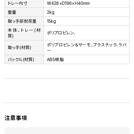
トレー内寸
W428×D196×H40mm
重量
2kg
取っ手部耐荷重
15kg
本体、トレー(材
ポリプロピレン、
質)
ポリプロピレン＆サーモ、プラスチック、ラバ
取っ手(材質)
ー
バックル(材質)
ABS樹脂
注意事項