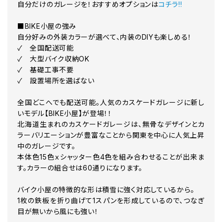
自分だけのガレージを！おすすめオプションは
コチラ!!
■BIKE小屋の強み
自分好みの外装カラーが選べて、内装のDIYも楽しめる！
✓ 全国配送可能
✓ 大型バイク収納OK
✓ 基礎工事不要
✓ 設置場所を選ばない
全国どこへでも配送可能。人気のカスケードガレージに新し
いモデル【BIKE小屋】が登場！！
北海道生まれのカスケードガレージは、無骨なデザインとカ
ラーバリエーションが豊富なことから関東を中心に人気上昇
中のガレージです。
本体色15色ｘシャッター色4色を組み合わせることが出来ま
す。カラーの組合せは60通りになります。
バイク小屋の特徴的な形は積雪に強く対応しているから。
1枚の鉄板を折り曲げて1スパンを形成しているので、つなぎ
目が無いから風にも強い！