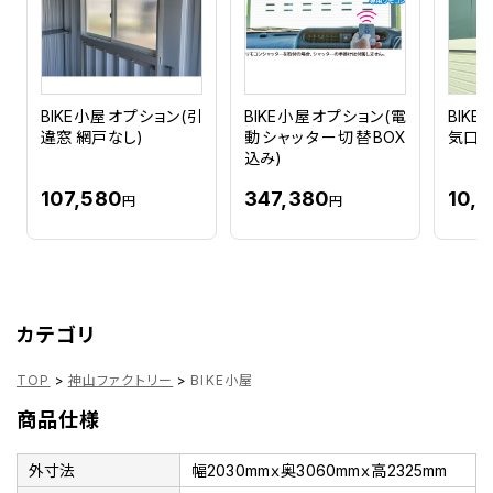
BIKE小屋オプション(引
BIKE小屋オプション(電
BIK
違窓 網戸なし)
動シャッター切替BOX
気口)
込み)
107,580
347,380
10,
円
円
カテゴリ
TOP
>
神山ファクトリー
>
BIKE小屋
商品仕様
外寸法
幅2030mmｘ奥3060mmｘ高2325mm