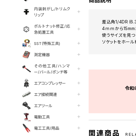
商品説明
内装剥がし/トリムク
リップ
差込角1/4DR（
ボルトナット修正/応
4ｍｍから15m
急処置工具
使うサイズを見つ
ソケットをホール
SST(特殊工具)
測定機器
その他工具/ハンマ
ー/バール/ポンチ等
エアコンプレッサー
令和
エア接続関連
エアツール
電動工具
電工工具/用品
関連商品
REL