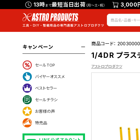
13時
最短当日出荷
3,000
まで
（月～土・祝）
商品コード：
20030000
キャンペーン
1/4DR プラ
セールTOP
アストロプロダクツ
バイヤーオススメ
ベストセラー
いて
セールチラシ
お客様の声
特売品