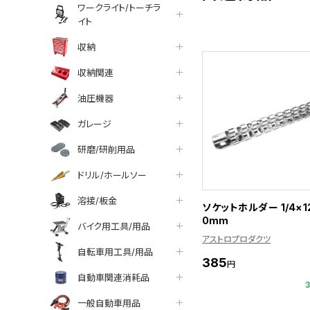
ワークライト/トーチラ
イト
収納
収納関連
油圧機器
ガレージ
研磨/研削用品
ドリル/ホールソー
溶接/板金
ソケットホルダー 1/4×12
0mm
バイク用工具/用品
アストロプロダクツ
自転車用工具/用品
385
円
自動車関連消耗品
一般自動車用品