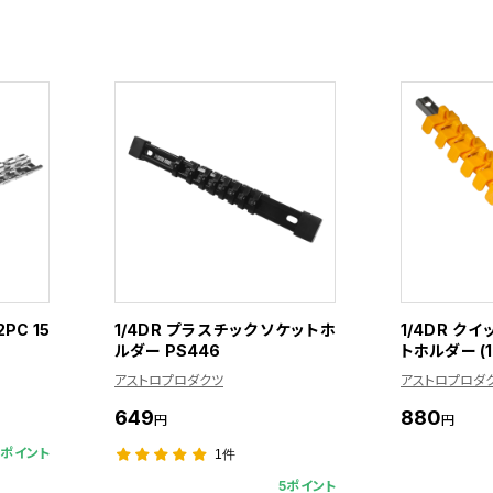
PC 15
1/4DR プラスチックソケットホ
1/4DR ク
ルダー PS446
トホルダー (
アストロプロダクツ
アストロプロダ
649
880
円
円
3ポイント
1件
5ポイント