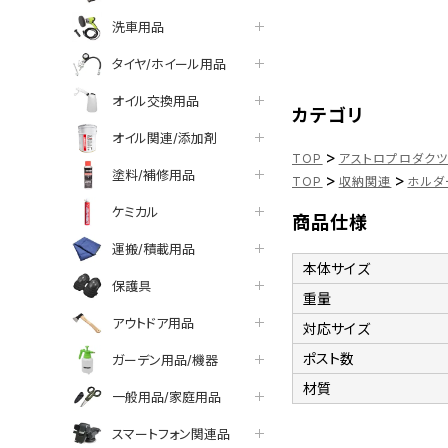
洗車用品
タイヤ/ホイール用品
オイル交換用品
カテゴリ
オイル関連/添加剤
>
TOP
アストロプロダク
塗料/補修用品
>
>
TOP
収納関連
ホルダ
ケミカル
商品仕様
運搬/積載用品
本体サイズ
保護具
重量
アウトドア用品
対応サイズ
ポスト数
ガーデン用品/機器
材質
一般用品/家庭用品
スマートフォン関連品