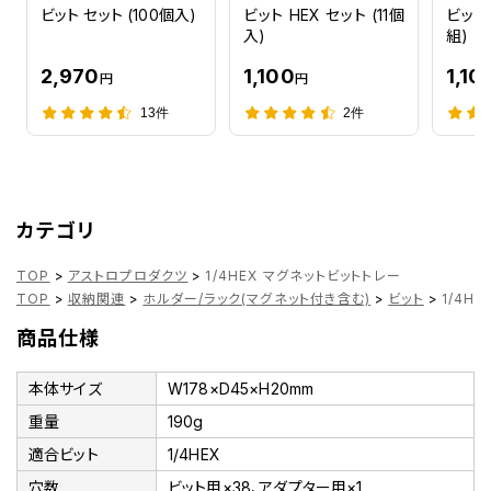
ビット セット (100個入)
ビット HEX セット (11個
ビット 
入)
組)
2,970
1,100
1,10
円
円
13件
2件
カテゴリ
TOP
>
アストロプロダクツ
>
1/4HEX マグネットビットトレー
TOP
>
収納関連
>
ホルダー/ラック(マグネット付き含む)
>
ビット
>
1/4H
商品仕様
本体サイズ
W178×D45×H20mm
重量
190g
適合ビット
1/4HEX
穴数
ビット用×38、アダプター用×1