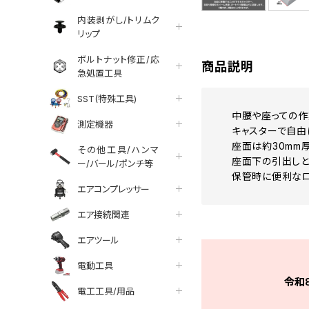
内装剥がし/トリムク
リップ
ボルトナット修正/応
商品説明
急処置工具
SST(特殊工具)
中腰や座っての作
測定機器
キャスターで自由
座面は約30mm
その他工具/ハンマ
座面下の引出しと
ー/バール/ポンチ等
保管時に便利なロ
エアコンプレッサー
エア接続関連
エアツール
電動工具
令和
電工工具/用品