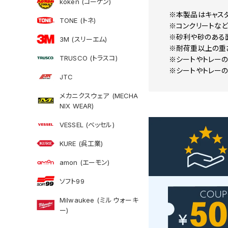
koken (コーケン)
※本製品はキャス
TONE (トネ)
※コンクリートなど
※砂利や砂のある面
3M (スリーエム)
※耐荷重以上の重
TRUSCO (トラスコ)
※シートやトレーの
※シートやトレーの
JTC
メカニクスウェア (MECHA
NIX WEAR)
VESSEL (ベッセル)
KURE (呉工業)
amon (エーモン)
ソフト99
Milwaukee (ミルウォーキ
ー)