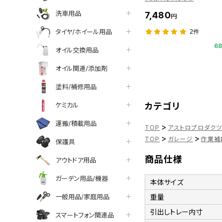
洗車用品
7,480
円
タイヤ/ホイール用品
2件
6
オイル交換用品
オイル関連/添加剤
塗料/補修用品
ケミカル
カテゴリ
運搬/積載用品
>
TOP
アストロプロダク
>
>
TOP
ガレージ
作業補
保護具
商品仕様
アウトドア用品
ガーデン用品/機器
本体サイズ
一般用品/家庭用品
重量
引出しトレー内寸
スマートフォン関連品