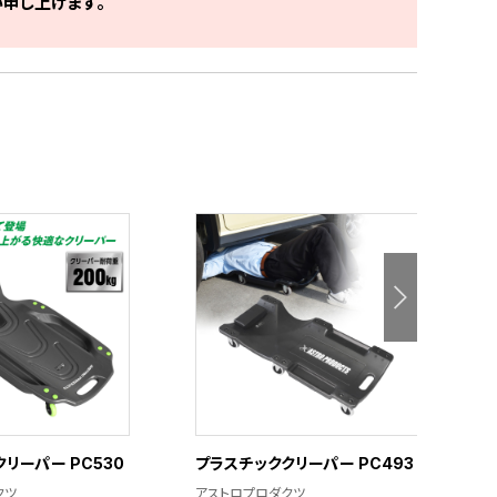
申し上げます。
リーパー PC530
プラスチッククリーパー PC493
クツ
アストロプロダクツ
ア