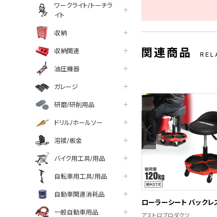
ワークライト/トーチラ
イト
収納
関連商品
収納関連
REL
油圧機器
ガレージ
研磨/研削用品
ドリル/ホールソー
溶接/板金
バイク用工具/用品
自転車用工具/用品
自動車関連消耗品
ローラーシート バックレ
一般自動車用品
アストロプロダクツ