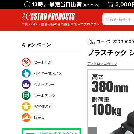
13時
最短当日出荷
3,000
まで
（月～土・祝）
商品コード：
20030000
キャンペーン
プラスチック シ
セールTOP
アストロプロダクツ
バイヤーオススメ
ベストセラー
について
セールチラシ
お客様の声
特売品