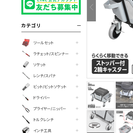
カテゴリ
ツールセット
ラチェット/スピンナー
ソケット
レンチ/スパナ
ビット/ビットソケット
tter
facebook
line
ドライバー
プライヤー/ニッパー
トルクレンチ
インチ工具