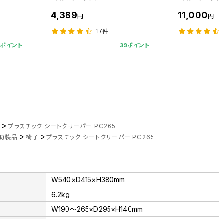
4,389
11,000
円
円
17件
8ポイント
39ポイント
>
ツ
プラスチック シートクリーパー PC265
>
>
助製品
椅子
プラスチック シートクリーパー PC265
W540×D415×H380mm
6.2kg
W190～265×D295×H140mm