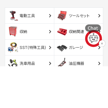
電動工具
ツールセット
収納
収納関連
SST(特殊工具)
ガレージ
洗車用品
油圧機器
エアコンプレッサ
エアツール
ー
トルクレンチ
ソケット