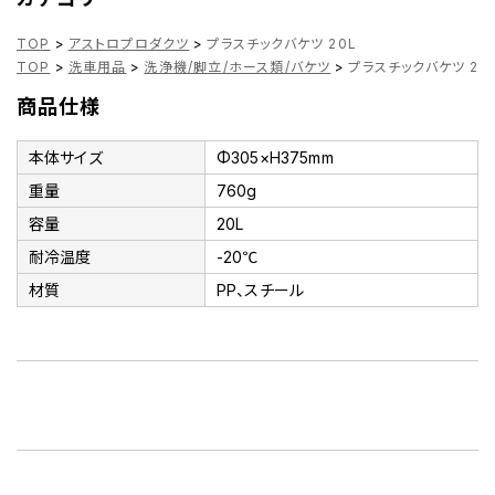
TOP
>
アストロプロダクツ
>
プラスチックバケツ 20L
TOP
>
洗車用品
>
洗浄機/脚立/ホース類/バケツ
>
プラスチックバケツ 20
商品仕様
本体サイズ
Φ305×H375mm
重量
760g
容量
20L
耐冷温度
-20℃
材質
PP、スチール