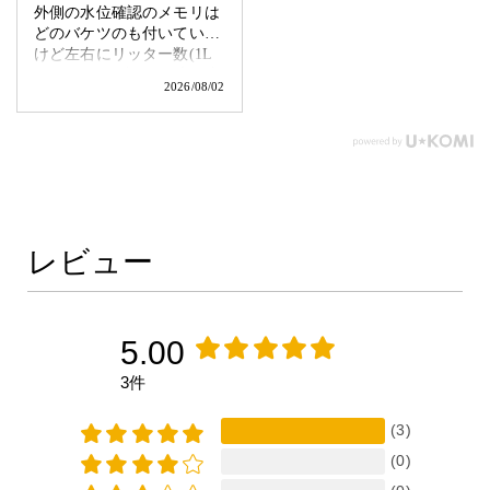
外側の水位確認のメモリは
どのバケツのも付いている
けど左右にリッター数(1L
～15Lまで1L刻み)数字が印
2026/08/02
字されておりなおかつ片側
の文字が反転しているので
バケツの内側からでも読み
取れます。
レビュー
5.00
3件
(3)
(0)