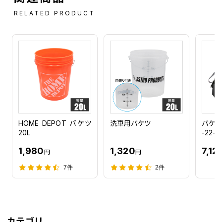
RELATED PRODUCT
HOME DEPOT バケツ
洗車用バケツ
バケツ
20L
-22-8
1,980
1,320
7,12
円
円
7件
2件
カテゴリ