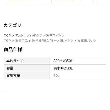
カテゴリ
TOP
>
アストロプロダクツ
>
洗車用バケツ
TOP
>
洗車用品
>
洗浄機/脚立/ホース類/バケツ
>
洗車用バケツ
商品仕様
本体サイズ
330φ×350H
容量
満水時21.13L
実用容量
20L