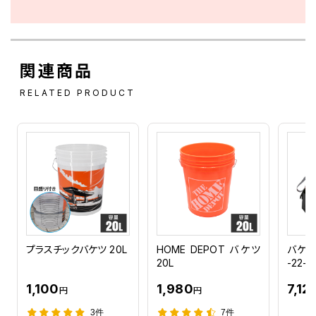
関連商品
RELATED PRODUCT
プラスチックバケツ 20L
HOME DEPOT バケツ
バケツ
20L
-22-8
1,100
1,980
7,12
円
円
3件
7件