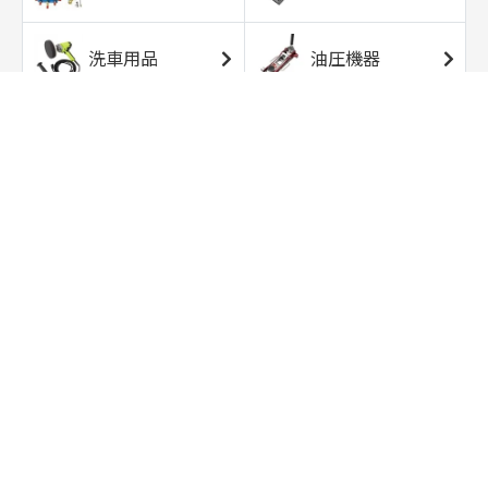
洗車用品
油圧機器
エアコンプレッサ
エアツール
ー
トルクレンチ
ソケット
ラチェット/スピン
レンチ/スパナ
ナー
バイク用工具/用
オイル交換用品
品
ワークライト/ト
研磨/研削用品
ーチライト
タイヤ/ホイール