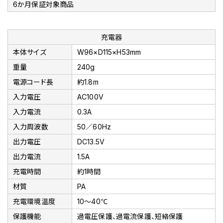
6か月保証対象商品
充電器
本体サイズ
W96×D115×H53mm
重量
240g
電源コード長
約1.8m
入力電圧
AC100V
入力電流
0.3A
入力周波数
50／60Hz
出力電圧
DC13.5V
出力電流
1.5A
充電時間
約1時間
材質
PA
充電環境温度
10～40℃
保護機能
過電圧保護、過電流保護、短絡保護