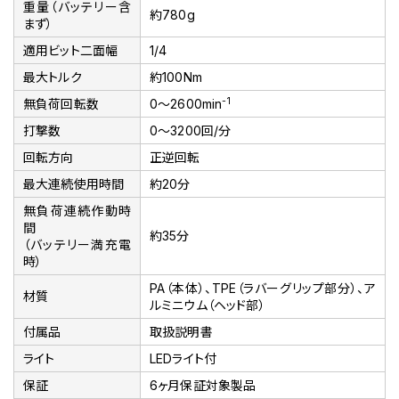
重量（バッテリー含
約780g
まず）
適用ビット二面幅
1/4
最大トルク
約100Nm
-1
無負荷回転数
0～2600min
打撃数
0～3200回/分
回転方向
正逆回転
最大連続使用時間
約20分
無負荷連続作動時
間
約35分
（バッテリー満充電
時）
PA（本体）、TPE（ラバーグリップ部分）、ア
材質
ルミニウム（ヘッド部）
付属品
取扱説明書
ライト
LEDライト付
保証
6ヶ月保証対象製品