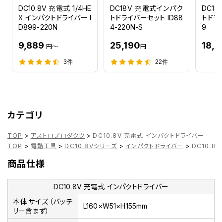
DC10.8V 充電式 1/4HE
DC18V 充電式インパク
DC1
X インパクトドライバー I
トドライバーセット ID88
トドラ
D899-220N
4-220N-S
9
9,889
25,190
18,
円～
円
3件
22件
カテゴリ
TOP
>
アストロプロダクツ
>
DC10.8V 充電式 インパクトドライバー
TOP
>
電動工具
>
DC10.8Vシリーズ
>
インパクトドライバー
>
DC10.8
商品仕様
DC10.8V 充電式 インパクトドライバー
本体サイズ（バッテ
L160×W51×H155mm
リー含まず）