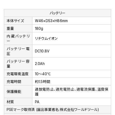
バッテリー
本体サイズ
W46×D53×H86mm
重量
180g
内蔵バッテリ
リチウムイオン
ー
バッテリー電
DC10.8V
圧
バッテリー容
2.0Ah
量
充電環境温度
10～40℃
充電時間
約1.5時間
過放電防止、過充電防止、過電流保護、温度保
保護機能
護
材質
PA
PSEマーク取得済 (届出事業者名:株式会社ワールドツール)