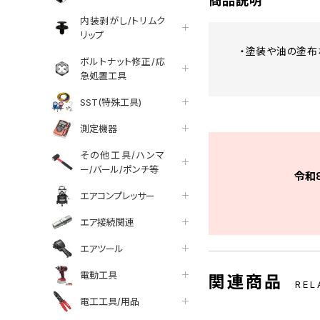
商品説明
内装剥がし/トリムク
リップ
・塗装や油の塗布
ボルトナット修正/応
急処置工具
SST(特殊工具)
測定機器
その他工具/ハンマ
ー/バール/ポンチ等
令和
エアコンプレッサー
エア接続関連
エアツール
電動工具
関連商品
REL
電工工具/用品