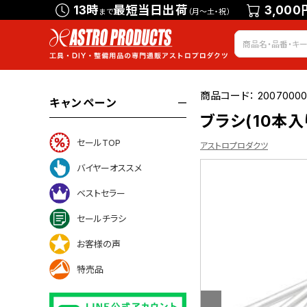
13時
最短当日出荷
3,000
まで
（月～土・祝）
商品コード：
20070000
キャンペーン
ブラシ(10本入
セールTOP
アストロプロダクツ
バイヤーオススメ
ベストセラー
いて
セールチラシ
お客様の声
特売品