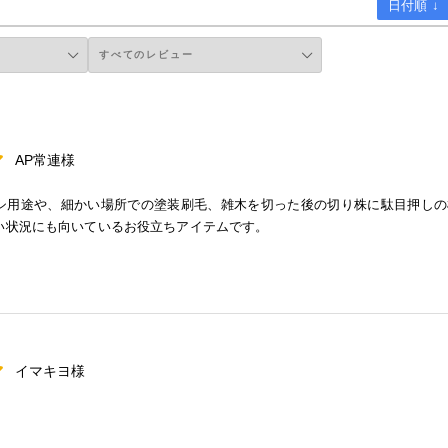
日付順 ↓
AP常連様
シ用途や、細かい場所での塗装刷毛、雑木を切った後の切り株に駄目押しの
い状況にも向いているお役立ちアイテムです。
イマキヨ様