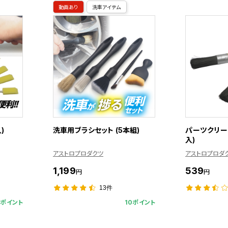
動画あり
洗車アイテム
)
洗車用ブラシセット (5本組)
パーツクリー
入)
アストロプロダクツ
アストロプロダ
1,199
539
円
円
13件
1ポイント
10ポイント