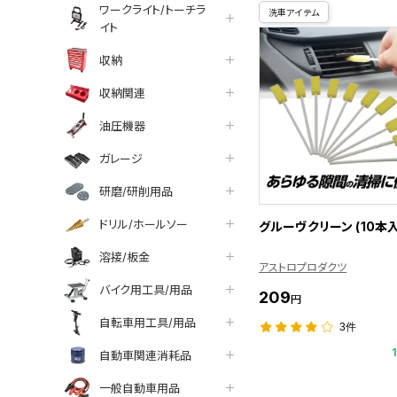
ワークライト/トーチラ
洗車アイテム
イト
収納
収納関連
油圧機器
ガレージ
研磨/研削用品
ドリル/ホールソー
グルーヴクリーン (10本入
溶接/板金
アストロプロダクツ
バイク用工具/用品
209
円
自転車用工具/用品
3件
自動車関連消耗品
一般自動車用品