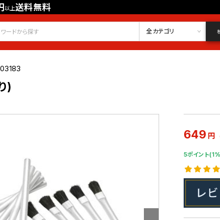
円
送料無料
以上
会員登録
ログイン
お気に入り
全カテゴリ
03183
り)
649
円
5ポイント(1%