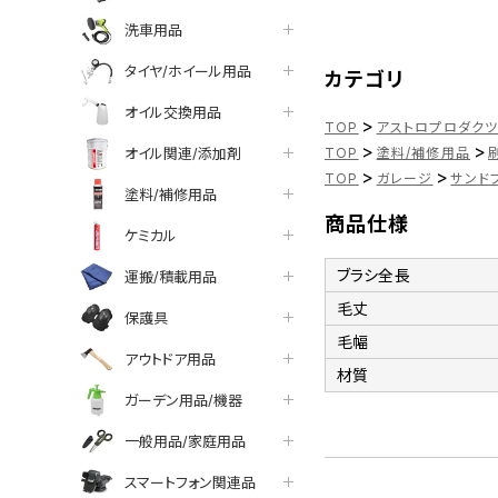
洗車用品
タイヤ/ホイール用品
カテゴリ
オイル交換用品
>
TOP
アストロプロダク
>
>
オイル関連/添加剤
TOP
塗料/補修用品
>
>
TOP
ガレージ
サンド
塗料/補修用品
商品仕様
ケミカル
ブラシ全長
運搬/積載用品
毛丈
保護具
毛幅
アウトドア用品
材質
ガーデン用品/機器
一般用品/家庭用品
スマートフォン関連品