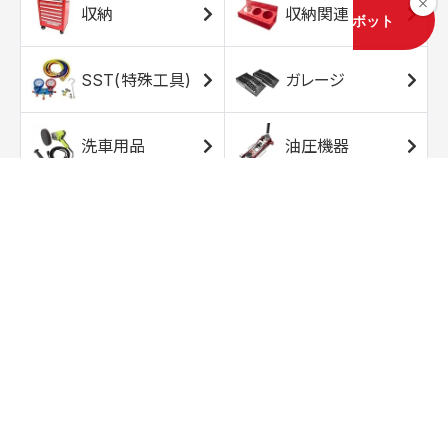
収納
収納関連
SST(特殊工具)
ガレージ
洗車用品
油圧機器
エアコンプレッサ
エアツール
ー
トルクレンチ
ソケット
ラチェット/スピン
レンチ/スパナ
ナー
バイク用工具/用
オイル交換用品
品