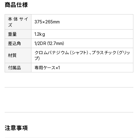
商品仕様
本体サイ
375×265mm
ズ
重量
1.2kg
差込角
1/2DR（12.7mm）
クロムバナジウム（シャフト）、プラスチック（グリッ
材質
プ）
付属品
専用ケース×1
注意事項