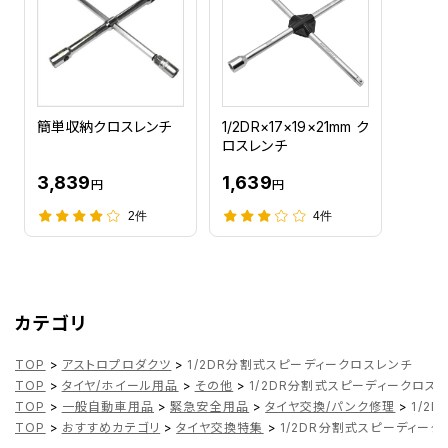
簡単収納クロスレンチ
1/2DR×17×19×21mm ク
ロスレンチ
3,839
1,639
円
円
2件
4件
カテゴリ
TOP
>
アストロプロダクツ
>
1/2DR分割式スピーディークロスレンチ
TOP
>
タイヤ/ホイール用品
>
その他
>
1/2DR分割式スピーディークロス
TOP
>
一般自動車用品
>
緊急安全用品
>
タイヤ交換/パンク修理
>
1/2
TOP
>
おすすめカテゴリ
>
タイヤ交換特集
>
1/2DR分割式スピーディー