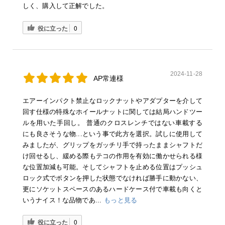
しく、購入して正解でした。
役に立った
0
2024-11-28
AP常連様
エアーインパクト禁止なロックナットやアダプターを介して
回す仕様の特殊なホイールナットに関しては結局ハンドツー
ルを用いた手回し。 普通のクロスレンチではない車載する
にも良さそうな物...という事で此方を選択。試しに使用して
みましたが、グリップをガッチリ手で持ったままシャフトだ
け回せるし、緩める際もテコの作用を有効に働かせられる様
な位置加減も可能。そしてシャフトを止める位置はプッシュ
ロック式でボタンを押した状態でなければ勝手に動かない、
更にソケットスペースのあるハードケース付で車載も向くと
いうナイス！な品物であ...
もっと見る
役に立った
0