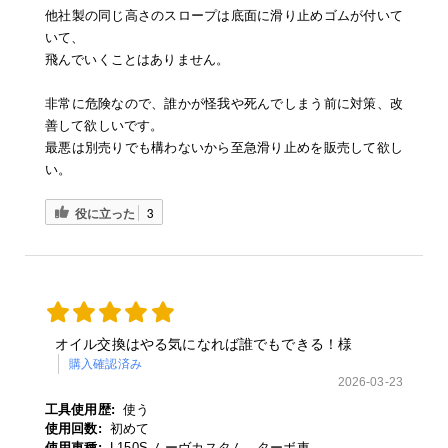
他社製の同じ高さのスロープは底面に滑り止めゴムが付いて
いて、
飛んでいくことはありません。
非常に危険なので、誰かが怪我や死んでしまう前に対策、改
善して欲しいです。
最悪は別売りでも構わないから至急滑り止めを販売して欲し
い。
役に立った
3
オイル交換はやる気になれば誰でもできる！様
購入確認済み
2026-03-23
工具使用歴:
使う
使用回数:
初めて
使用車種:
L150S ムーヴカスタム ターボ車