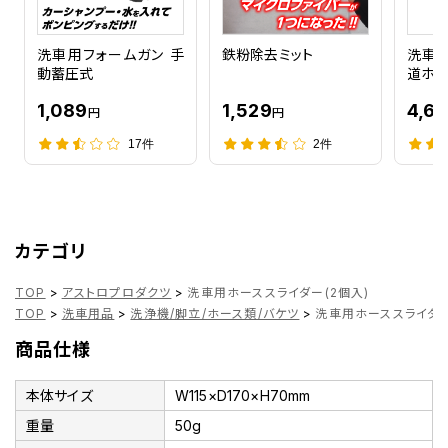
洗車用フォームガン 手
鉄粉除去ミット
洗車用
動蓄圧式
道ホ
1,089
1,529
4,6
円
円
17件
2件
カテゴリ
TOP
>
アストロプロダクツ
>
洗車用ホーススライダー(2個入)
TOP
>
洗車用品
>
洗浄機/脚立/ホース類/バケツ
>
洗車用ホーススライダー
商品仕様
本体サイズ
W115×D170×H70mm
重量
50g