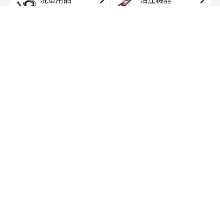
エアコンプレッサ
エアツール
ー
トルクレンチ
ソケット
ラチェット/スピン
レンチ/スパナ
ナー
バイク用工具/用
オイル交換用品
品
ワークライト/ト
研磨/研削用品
ーチライト
タイヤ/ホイール
アウトドア用品
用品