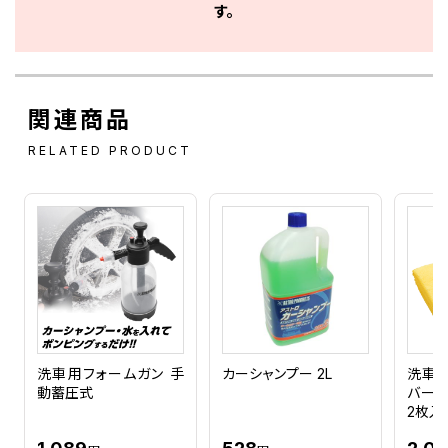
す。
関連商品
RELATED PRODUCT
洗車用フォームガン 手
カーシャンプー 2L
洗車用
動蓄圧式
バークロ
2枚入