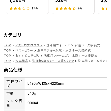
1,089
528
2,0
円
円
17件
9件
カテゴリ
TOP
>
アストロプロダクツ
>
洗車用フォームガン 水道ホース接続式
TOP
>
ベストセラー
>
洗車用フォームガン 水道ホース接続式
TOP
>
おすすめカテゴリ
>
洗車用フォームガン 水道ホース接続式
TOP
>
洗車用品
>
洗浄機/脚立/ホース類/バケツ
>
洗車用フォームガン 
商品仕様
本体サイ
L430×W105×H220mm
ズ
重量
540g
タンク容
900ml
量