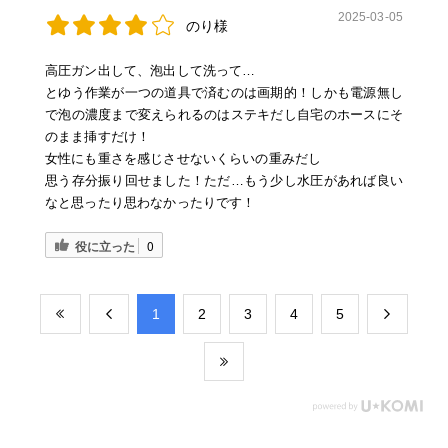
2025-03-05
のり様
高圧ガン出して、泡出して洗って…
とゆう作業が一つの道具で済むのは画期的！しかも電源無し
で泡の濃度まで変えられるのはステキだし自宅のホースにそ
のまま挿すだけ！
女性にも重さを感じさせないくらいの重みだし
思う存分振り回せました！ただ…もう少し水圧があれば良い
なと思ったり思わなかったりです！
役に立った
0
​1
​2
​3
​4
​5