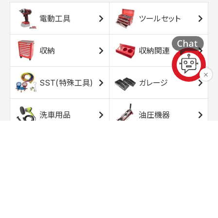
電動工具
ツールセット
収納
収納関連
SST(特殊工具)
ガレージ
洗車用品
油圧機器
エアコンプレッサ
エアツール
ー
トルクレンチ
ソケット
ラチェット/スピン
レンチ/スパナ
ナー