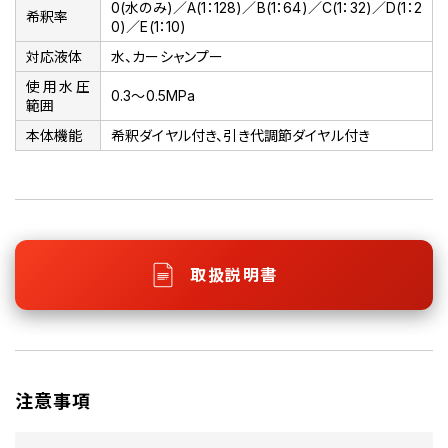
0(水のみ)／A(1：128)／B(1：64)／C(1：32)／D(1：2
希釈率
0)／E(1：10)
対応液体
水、カーシャンプー
使用水圧
0.3～0.5MPa
範囲
本体機能
希釈ダイヤル付き、引き代調節ダイヤル付き
取扱説明書
注意事項