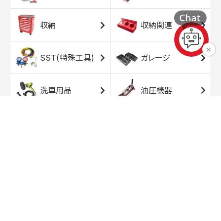
収納
収納関連
SST(特殊工具)
ガレージ
洗車用品
油圧機器
エアコンプレッサ
エアツール
ー
トルクレンチ
ソケット
ラチェット/スピン
レンチ/スパナ
ナー
バイク用工具/用
オイル交換用品