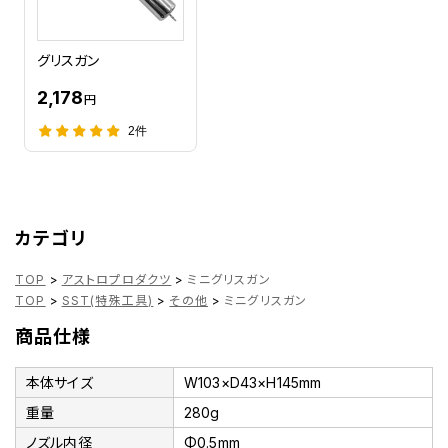
グリスガン
2,178
円
2件
カテゴリ
TOP
>
アストロプロダクツ
>
ミニグリスガン
TOP
>
SST(特殊工具)
>
その他
>
ミニグリスガン
商品仕様
本体サイズ
W103×D43×H145mm
重量
280g
ノズル内径
Φ0.5mm