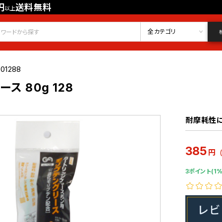
円
送料無料
以上
会員登録
ログイン
お気に入り
全カテゴリ
01288
ス 80g 128
耐摩耗性に
385
円
3ポイント(1%