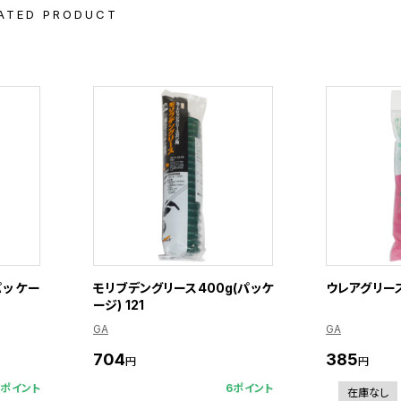
ATED PRODUCT
パッケー
モリブデングリース400g(パッケ
ウレアグリース 
ージ) 121
GA
GA
704
385
円
円
6ポイント
6ポイント
在庫なし