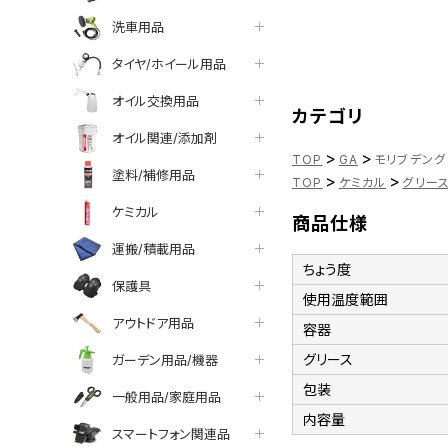
洗車用品
タイヤ/ホイール用品
オイル交換用品
カテゴリ
オイル関連/添加剤
>
>
TOP
GA
モリブデングリ
塗料/補修用品
>
>
TOP
ケミカル
グリー
ケミカル
商品仕様
運搬/積載用品
ちょう度
保護具
使用温度範囲
アウトドア用品
容器
グリース
ガーデン用品/機器
包装
一般用品/家庭用品
内容量
スマートフォン関連品