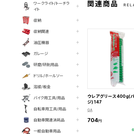
関連商品
ワークライト/トーチラ
REL
イト
収納
収納関連
油圧機器
ガレージ
研磨/研削用品
ドリル/ホールソー
溶接/板金
ウレアグリース400g(
バイク用工具/用品
ジ) 147
自転車用工具/用品
GA
704
自動車関連消耗品
円
一般自動車用品