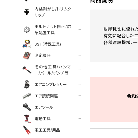
商品説明
内装剥がし/トリムク
リップ
ボルトナット修正/応
耐摩耗性に優れた
急処置工具
有効に配合した二
各種建設機械、一
SST(特殊工具)
測定機器
その他工具/ハンマ
ー/バール/ポンチ等
エアコンプレッサー
エア接続関連
令和
エアツール
電動工具
電工工具/用品