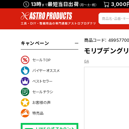
13時
最短当日出荷
3,000
まで
（月～土・祝）
商品コード：
49957700
キャンペーン
モリブデングリー
セールTOP
GA
バイヤーオススメ
ベストセラー
セールチラシ
いて
お客様の声
特売品