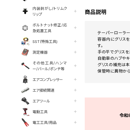
内装剥がし/トリムク
商品説明
リップ
ボルトナット修正/応
急処置工具
テーパーローラー
容器内にグリスを
SST(特殊工具)
す。
手の平でグリスを
測定機器
自動車のハブやキ
その他工具/ハンマ
グリスの補充は本
ー/バール/ポンチ等
保管時に異物から
エアコンプレッサー
エア接続関連
エアツール
電動工具
令和
電工工具/用品