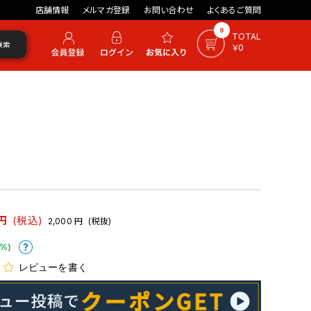
店舗情報
メルマガ登録
お問い合わせ
よくあるご質問
0
TOTAL
検索
￥0
円
(税込)
2,000
円
(税抜)
%)
レビューを書く