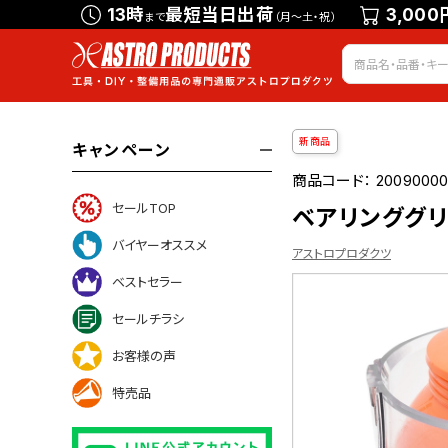
13時
最短当日出荷
3,000
まで
（月～土・祝）
新商品
キャンペーン
商品コード：
2009000
セールTOP
ベアリンググリ
バイヤーオススメ
アストロプロダクツ
ベストセラー
セールチラシ
ついて
お客様の声
特売品