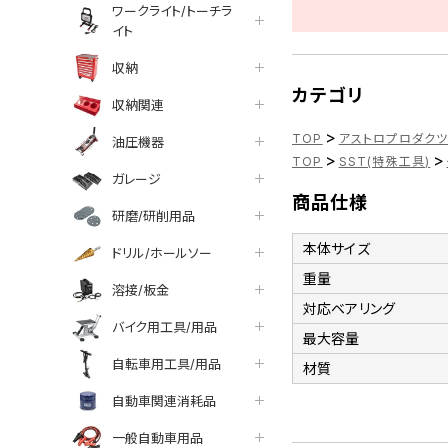
ワークライト/トーチラ
イト
収納
カテゴリ
収納関連
>
TOP
アストロプロダク
油圧機器
>
>
TOP
SST(特殊工具)
ガレージ
商品仕様
研磨/研削用品
本体サイズ
ドリル/ホールソー
重量
溶接/板金
対応ベアリング
バイク用工具/用品
最大容量
自転車用工具/用品
材質
自動車関連消耗品
一般自動車用品