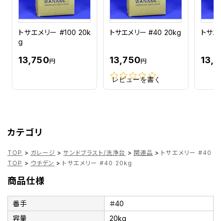
トサエメリー #100 20k
トサエメリー #40 20kg
トサエメ
g
13,750
13,750
13,
円
円
レビューを書く
カテゴリ
TOP
>
ガレージ
>
サンドブラスト/洗浄台
>
関連品
>
トサエメリー #40 2
TOP
>
ウチデン
>
トサエメリー #40 20kg
商品仕様
番手
＃40
容量
20kg