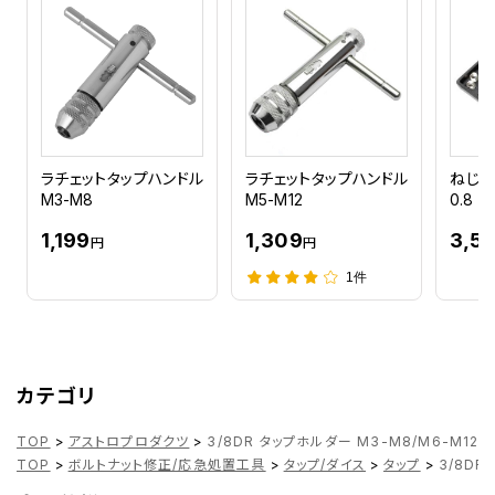
ラチェットタップハンドル
ラチェットタップハンドル
ねじ山
M3-M8
M5-M12
0.8 ～
1,199
1,309
3,5
円
円
1件
カテゴリ
TOP
>
アストロプロダクツ
>
3/8DR タップホルダー M3-M8/M6-M12
TOP
>
ボルトナット修正/応急処置工具
>
タップ/ダイス
>
タップ
>
3/8DR