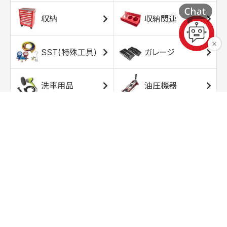
収納
収納関連
SST(特殊工具)
ガレージ
洗車用品
油圧機器
エアコンプレッサ
エアツール
ー
トルクレンチ
ソケット
ラチェット/スピン
レンチ/スパナ
ナー
バイク用工具/用
オイル交換用品
品