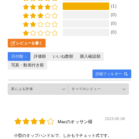
(1)
(0)
(0)
(0)
レビューを書く
日付順 ↓
評価順
いいね数順
購入確認順
写真・動画付き順
詳細フィルター
2023-06-06
Macのオッサン様
小型のタップハンドルで、しかもラチェット式です。