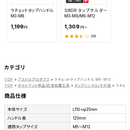
ラチェットタップハンドル
3/8DR タップホルダー
M3-M8
M3-M8/M6-M12
1,199
1,309
円
円～
3件
カテゴリ
TOP
>
アストロプロダクツ
>
ラチェットタップハンドル M5-M12
TOP
>
ボルトナット修正/応急処置工具
>
タップハンドル/その他
>
ラチェッ
商品仕様
本体サイズ
L110×φ25mm
ハンドル長
120mm
適用タップサイズ
M5～M12