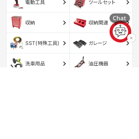
電動工具
ツールセット
収納
収納関連
SST(特殊工具)
ガレージ
洗車用品
油圧機器
エアコンプレッサ
エアツール
ー
トルクレンチ
ソケット
ラチェット/スピン
レンチ/スパナ
ナー