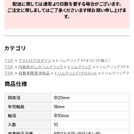
配送に関しては通常より日数を要する場合がございます。
ご注文に際しましてはご了承くださいます様お願い申し上げま
す。
カテゴリ
TOP
>
アストロプロダクツ
>
トリムクリップ PF810（10個入）
TOP
>
内装剥がし/トリムクリップ
>
トリムクリップ
>
トリムクリップ PF810
TOP
>
自動車関連消耗品
>
トリムクリップ/グロメット
>
トリムクリップ PF8
商品仕様
鍔直径
Φ20mm
有効軸長
18mm
軸径
Φ10mm
入数
10
参考純正品番
91503-SZ5-003（ホンダ）