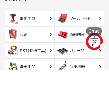
電動工具
ツールセット
収納
収納関連
SST(特殊工具)
ガレージ
洗車用品
油圧機器
エアコンプレッサ
エアツール
ー
トルクレンチ
ソケット