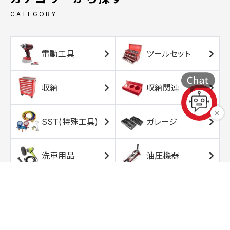
CATEGORY
電動工具
ツールセット
収納
収納関連
SST(特殊工具)
ガレージ
洗車用品
油圧機器
エアコンプレッサ
エアツール
ー
トルクレンチ
ソケット