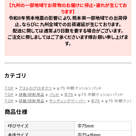
【九州の一部地域でお荷物のお届けに停止・遅れが生じてお
ります】
令和8年熊本地震の影響により、熊本県一部地域での出荷停
止、ならびに九州全域での出荷遅延が生じております。
配送に関しては通常より日数を要する場合がございます。
ご注文に際しましてはご了承くださいます様お願い申し上げま
す。
カテゴリ
TOP
>
アストロプロダクツ
>
φ75 中間クッションパッド
TOP
>
研磨/研削用品
>
パッド
>
Φ75
>
φ75 中間クッションパッド
TOP
>
研磨/研削用品
>
サンディングペーパー
>
Φ75
>
φ75 中間クッシ
商品仕様
呼びサイズ
Φ75mm
本体サイズ
Φ75×t8mm