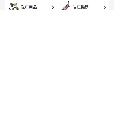
洗車用品
油圧機器
エアコンプレッサ
エアツール
ー
トルクレンチ
ソケット
ラチェット/スピン
レンチ/スパナ
ナー
バイク用工具/用
オイル交換用品
品
ワークライト/ト
研磨/研削用品
ーチライト
タイヤ/ホイール
アウトドア用品
用品