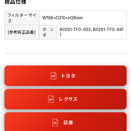
商品仕様
フィルターサイ
W198×D210×H28mm
ズ
ホン
80291-TF0-003、80291-TF0-941
[参考純正品番]
ダ
1
トヨタ
レクサス
日産