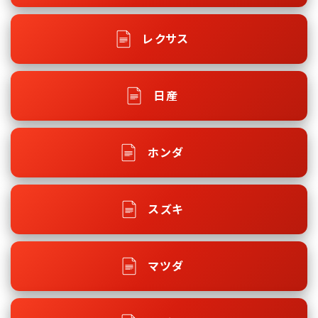
レクサス
日産
ホンダ
スズキ
マツダ