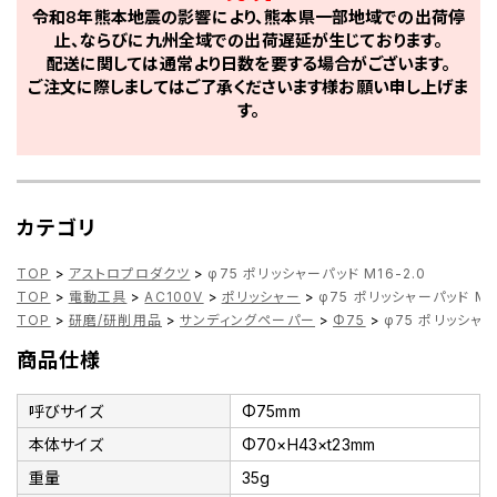
令和8年熊本地震の影響により、熊本県一部地域での出荷停
止、ならびに九州全域での出荷遅延が生じております。
配送に関しては通常より日数を要する場合がございます。
ご注文に際しましてはご了承くださいます様お願い申し上げま
す。
カテゴリ
TOP
>
アストロプロダクツ
>
φ75 ポリッシャーパッド M16-2.0
TOP
>
電動工具
>
AC100V
>
ポリッシャー
>
φ75 ポリッシャーパッド M16
TOP
>
研磨/研削用品
>
サンディングペーパー
>
Φ75
>
φ75 ポリッシャー
商品仕様
呼びサイズ
Φ75mm
本体サイズ
Φ70×H43×t23mm
重量
35g