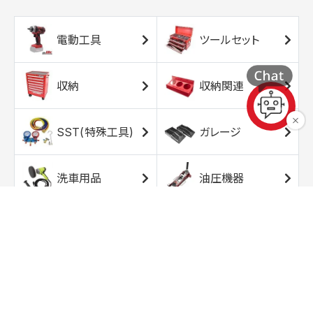
電動工具
ツールセット
収納
収納関連
SST(特殊工具)
ガレージ
洗車用品
油圧機器
エアコンプレッサ
エアツール
ー
トルクレンチ
ソケット
ラチェット/スピン