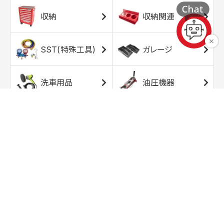
収納
収納関連
SST(特殊工具)
ガレージ
洗車用品
油圧機器
エアコンプレッサ
エアツール
ー
トルクレンチ
ソケット
ラチェット/スピン
レンチ/スパナ
ナー
バイク用工具/用
オイル交換用品
品