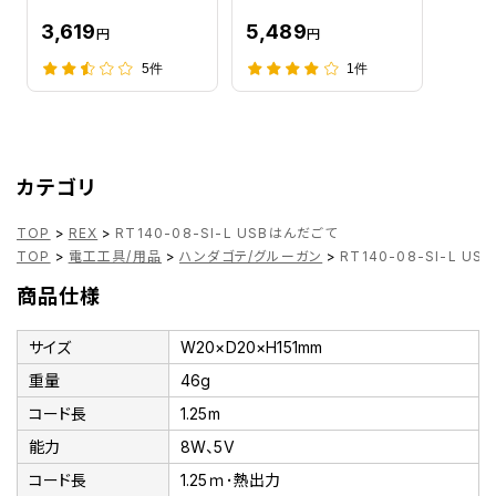
3,619
5,489
円
円
5件
1件
カテゴリ
TOP
>
REX
>
RT140-08-SI-L USBはんだごて
TOP
>
電工工具/用品
>
ハンダゴテ/グルーガン
>
RT140-08-SI-L U
商品仕様
サイズ
W20×D20×H151mm
重量
46g
コード長
1.25m
能力
8W、5V
コード長
1.25ｍ･熱出力