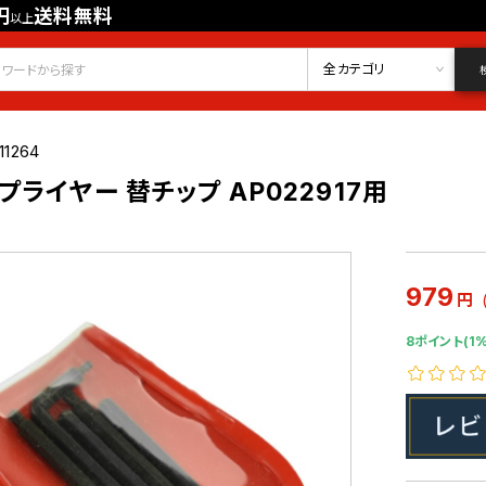
円
送料無料
以上
会員登録
ログイン
お気に入り
全カテゴリ
11264
ライヤー 替チップ AP022917用
979
円
8ポイント(1%