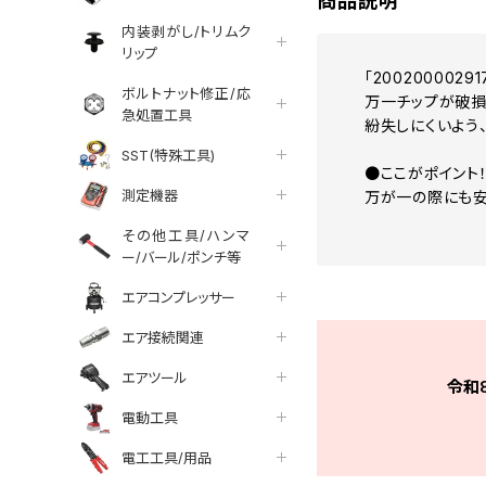
商品説明
内装剥がし/トリムク
リップ
「20020000
ボルトナット修正/応
万一チップが破損
急処置工具
紛失しにくいよう
SST(特殊工具)
●ここがポイント
測定機器
万が一の際にも安
その他工具/ハンマ
ー/バール/ポンチ等
エアコンプレッサー
エア接続関連
エアツール
令和
電動工具
電工工具/用品