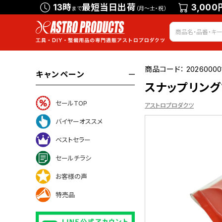
13時
最短当日出荷
3,000
まで
（月～土・祝）
商品コード：
20260000
キャンペーン
スナップリングプ
セールTOP
アストロプロダクツ
バイヤーオススメ
ベストセラー
ついて
セールチラシ
お客様の声
特売品