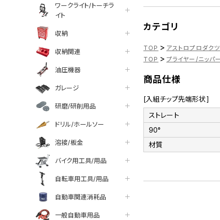
ワークライト/トーチラ
イト
カテゴリ
収納
>
TOP
アストロプロダク
収納関連
>
TOP
プライヤー/ニッパ
油圧機器
商品仕様
ガレージ
[入組チップ先端形状]
研磨/研削用品
ストレート
ドリル/ホールソー
90°
溶接/板金
材質
バイク用工具/用品
自転車用工具/用品
自動車関連消耗品
一般自動車用品