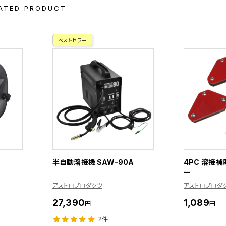
ATED PRODUCT
ベストセラー
半自動溶接機 SAW-90A
4PC 溶接
ー
アストロプロダクツ
アストロプロダ
27,390
1,089
円
円
2件