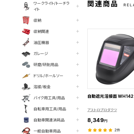
関連商品
ワークライト/トーチラ
REL
イト
収納
収納関連
油圧機器
ガレージ
研磨/研削用品
ドリル/ホールソー
溶接/板金
自動遮光溶接面 WH142
バイク用工具/用品
自転車用工具/用品
アストロプロダクツ
8,349
自動車関連消耗品
円
2件
一般自動車用品