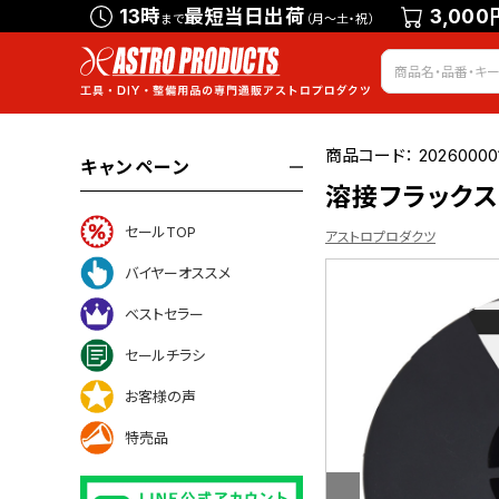
13時
最短当日出荷
3,000
まで
（月～土・祝）
商品コード：
20260000
キャンペーン
溶接フラックスワ
セールTOP
アストロプロダクツ
バイヤーオススメ
ベストセラー
ついて
セールチラシ
お客様の声
特売品