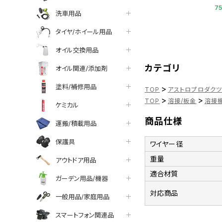
7
洗車用品
タイヤ/ホイール用品
オイル交換用品
カテゴリ
オイル関連/添加剤
塗料/補修用品
>
TOP
アストロプロダク
>
>
TOP
溶接/板金
溶接機
ケミカル
商品仕様
運搬/積載用品
保護具
ワイヤー径
重量
アウトドア用品
適合材質
ガーデン用品/機器
対応商品
一般用品/家庭用品
スマートフォン関連品