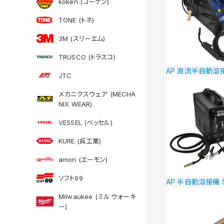
koken (コーケン)
TONE (トネ)
3M (スリーエム)
TRUSCO (トラスコ)
AP 直流半自動溶
JTC
メカニクスウェア (MECHA
NIX WEAR)
VESSEL (ベッセル)
KURE (呉工業)
amon (エーモン)
ソフト99
AP 半自動溶接機 S
Milwaukee (ミルウォーキ
ー)