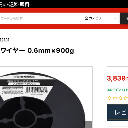
円
送料無料
以上
会員登録
ログイン
お気に入り
全カテゴリ
12131
イヤー 0.6mm×900g
3,839
34ポイント(1