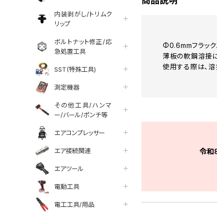
商品説明
内装剥がし/トリムク
リップ
ボルトナット修正/応
Φ0.6mmフラッ
急処置工具
薄板の軟鋼溶接に
使用する際は、溶
SST(特殊工具)
測定機器
その他工具/ハンマ
ー/バール/ポンチ等
エアコンプレッサー
エア接続関連
令和
エアツール
電動工具
電工工具/用品