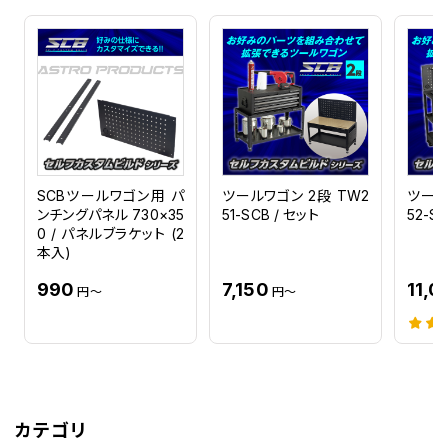
SCBツールワゴン用 パ
ツールワゴン 2段 TW2
ツール
ンチングパネル 730×35
51-SCB / セット
52-S
0 / パネルブラケット (2
本入)
990
7,150
11,0
円～
円～
カテゴリ