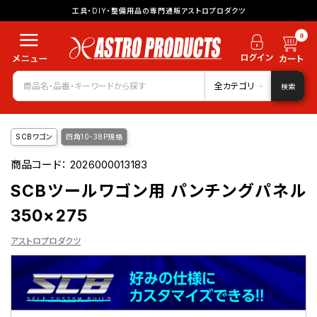
工具・DIY・整備用品の専門通販アストロプロダクツ
0
全カテゴリ
検索
SCBワゴン
四角10-38P規格
商品コード：
2026000013183
SCBツールワゴン用 パンチングパネル
350×275
アストロプロダクツ