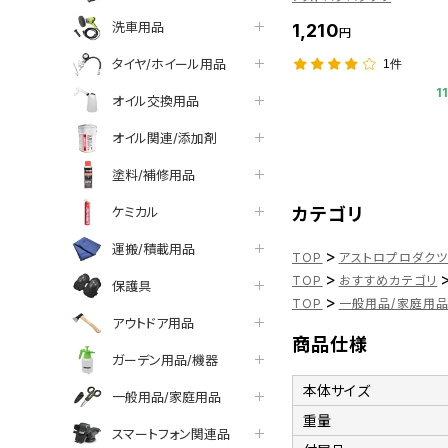
洗車用品
1,210
円
タイヤ/ホイール用品
1件
1
オイル交換用品
オイル関連/添加剤
塗料/補修用品
ケミカル
カテゴリ
運搬/積載用品
>
TOP
アストロプロダク
>
TOP
おすすめカテゴリ
保護具
>
TOP
一般用品/家庭用
アウトドア用品
商品仕様
ガーデン用品/機器
本体サイズ
一般用品/家庭用品
重量
スマートフォン関連品