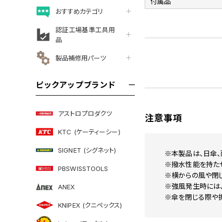
付属品
おすすめカテゴリ
認証工場基準工具用
品
製品補修用パーツ
ピックアップブランド
アストロプロダクツ
注意事項
KTC (ケーティーシー)
SIGNET (シグネット)
※本製品は、日傘、
※撥水性能を持た
PBSWISSTOOLS
※横からの風や閉じ
※強風発生時には、
ANEX
※傘を閉じる際や折
KNIPEX (クニペックス)