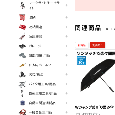
ワークライト/トーチラ
イト
収納
関連商品
収納関連
REL
油圧機器
新商品
動画あり
ガレージ
研磨/研削用品
ドリル/ホールソー
溶接/板金
バイク用工具/用品
自転車用工具/用品
自動車関連消耗品
Wジャンプ式 折り畳み傘
一般自動車用品
アストロプロダクツ