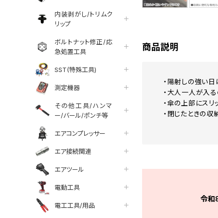
内装剥がし/トリムク
リップ
ボルトナット修正/応
商品説明
急処置工具
SST(特殊工具)
・陽射しの強い日
測定機器
・大人一人が入る
・傘の上部にスリ
その他工具/ハンマ
・閉じたときの収
ー/バール/ポンチ等
エアコンプレッサー
エア接続関連
エアツール
電動工具
令和
電工工具/用品