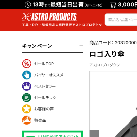
13時
最短当日出荷
3,000
まで
（月～土・祝）
商品コード：
20320000
キャンペーン
ロゴ入り傘
セールTOP
アストロプロダクツ
バイヤーオススメ
ベストセラー
ついて
セールチラシ
お客様の声
特売品