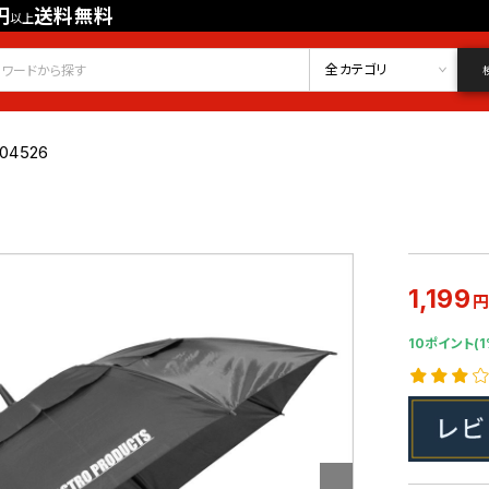
円
送料無料
以上
会員登録
ログイン
お気に入り
全カテゴリ
04526
1,199
10ポイント(1