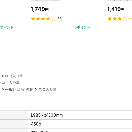
1,749
1,419
円
円
3件
1ポイント
15ポイント
>
ツ
ロゴ入り傘
>
ロゴ入り傘
>
>
品
一般用品/その他
ロゴ入り傘
L985×φ1300mm
450g