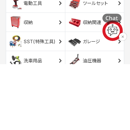
電動工具
ツールセット
収納
収納関連
SST(特殊工具)
ガレージ
洗車用品
油圧機器
エアコンプレッサ
エアツール
ー
トルクレンチ
ソケット
ラチェット/スピン
レンチ/スパナ
ナー