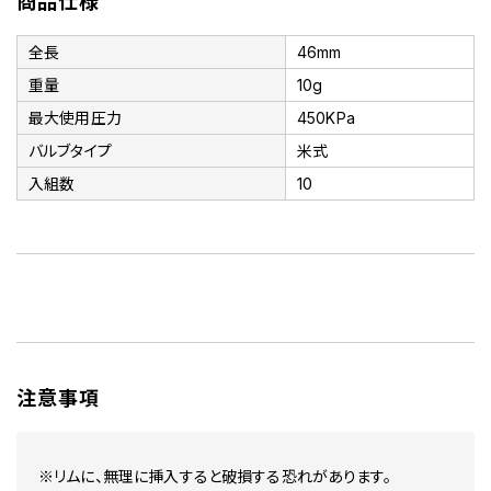
商品仕様
全長
46mm
重量
10g
最大使用圧力
450KPa
バルブタイプ
米式
入組数
10
注意事項
※リムに、無理に挿入すると破損する恐れがあります。