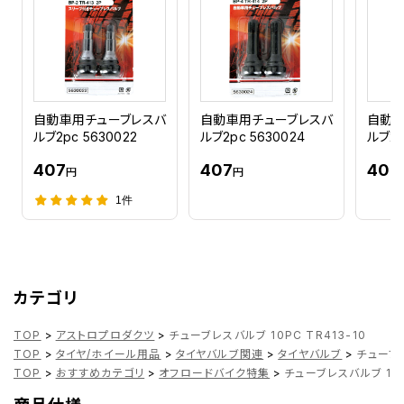
自動車用チューブレスバ
自動車用チューブレスバ
自動車
ルブ2pc 5630022
ルブ2pc 5630024
ルブ2p
407
407
407
円
円
1件
カテゴリ
TOP
>
アストロプロダクツ
>
チューブレスバルブ 10PC TR413-10
TOP
>
タイヤ/ホイール用品
>
タイヤバルブ関連
>
タイヤバルブ
>
チューブレ
TOP
>
おすすめカテゴリ
>
オフロードバイク特集
>
チューブレスバルブ 10P