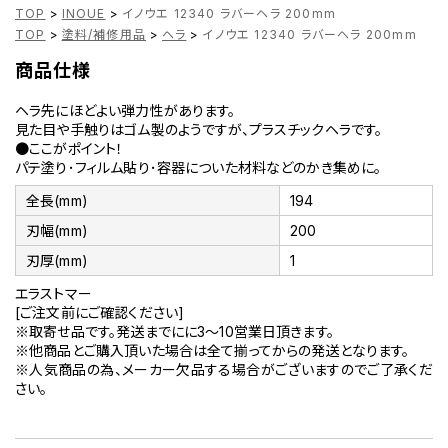
TOP
>
INOUE
>
イノウエ 12340 ラバーヘラ 200mm
TOP
>
塗料/補修用品
>
ヘラ
>
イノウエ 12340 ラバーヘラ 200mm
商品仕様
ヘラ先にほどよい弾力性があります。
見た目や手触りはゴム製のようですが、プラスチックヘラです。
●ここがポイント！
パテ塗り･フィルム貼り･容器についた材料などのかき集めに。
全長(mm)
194
刃幅(mm)
200
刃厚(mm)
1
エラストマー
[ご注文前にご確認ください]
※取寄せ品です。発送までにに3～10営業日頂きます。
※他商品とご購入頂いた場合は全て揃ってからの発送となります。
※人気商品の為、メーカー欠品する場合がございますのでご了承くだ
さい。