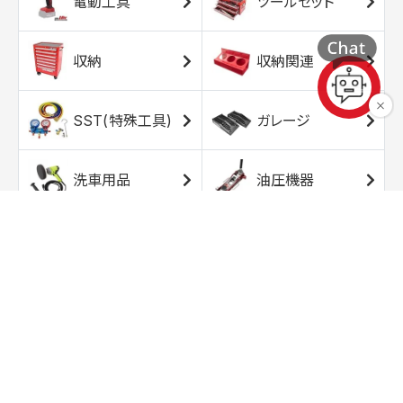
電動工具
ツールセット
収納
収納関連
SST(特殊工具)
ガレージ
洗車用品
油圧機器
エアコンプレッサ
エアツール
ー
トルクレンチ
ソケット
ラチェット/スピン
レンチ/スパナ
ナー