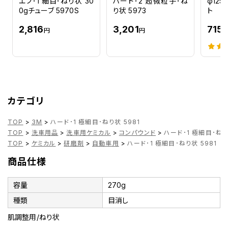
エフ･1 細目･ねり状 30
ハード･2 超微粒子･ね
φ12
0gチューブ 5970S
り状 5973
ト
2,816
3,201
715
円
円
カテゴリ
TOP
>
3M
>
ハード･1 極細目･ねり状 5981
TOP
>
洗車用品
>
洗車用ケミカル
>
コンパウンド
>
ハード･1 極細目･ねり
TOP
>
ケミカル
>
研磨剤
>
自動車用
>
ハード･1 極細目･ねり状 5981
商品仕様
容量
270g
種類
目消し
肌調整用/ねり状