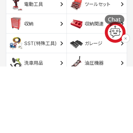
電動工具
ツールセット
収納
収納関連
SST(特殊工具)
ガレージ
洗車用品
油圧機器
エアコンプレッサ
エアツール
ー
トルクレンチ
ソケット
ラチェット/スピン
レンチ/スパナ
ナー