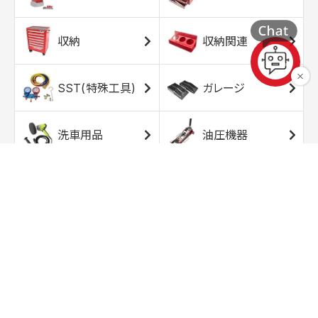
収納
収納関連
SST(特殊工具)
ガレージ
洗車用品
油圧機器
エアコンプレッサ
エアツール
ー
トルクレンチ
ソケット
ラチェット/スピン
レンチ/スパナ
ナー
バイク用工具/用