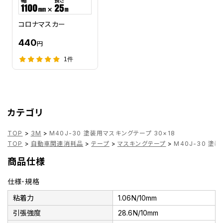
コロナマスカー
440
円
1件
カテゴリ
TOP
>
3M
>
M40J-30 塗装用マスキングテープ 30×18
TOP
>
自動車関連消耗品
>
テープ
>
マスキングテープ
>
M40J-30 塗
商品仕様
仕様･規格
粘着力
1.06N/10mm
引張強度
28.6N/10mm