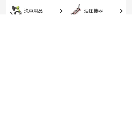
洗車用品
油圧機器
エアコンプレッサ
エアツール
ー
トルクレンチ
ソケット
ラチェット/スピン
レンチ/スパナ
ナー
バイク用工具/用
オイル交換用品
品
ワークライト/ト
研磨/研削用品
ーチライト
タイヤ/ホイール
アウトドア用品
用品