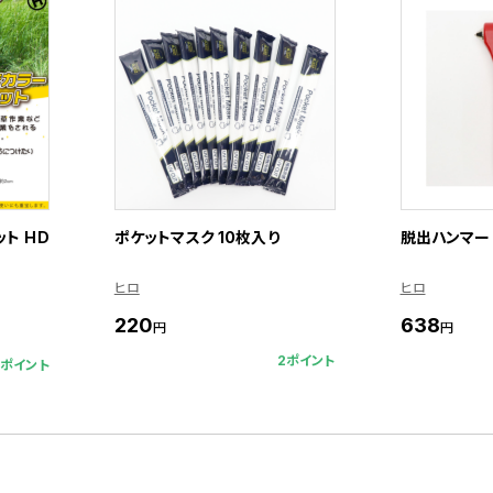
ト HD
ポケットマスク 10枚入り
脱出ハンマー H
ヒロ
ヒロ
220
638
円
円
2ポイント
5ポイント