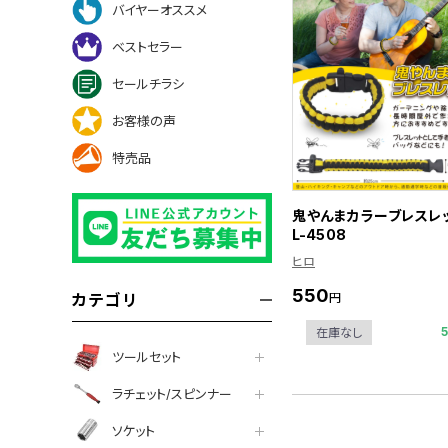
バイヤーオススメ
ベストセラー
セールチラシ
お客様の声
特売品
鬼やんまカラーブレスレッ
L-4508
ヒロ
550
円
カテゴリ
在庫なし
ツールセット
ラチェット/スピンナー
ソケット