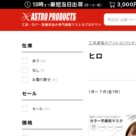
13時
最短当日出荷
3,000
まで
（月～土・祝）
工具通販のアストロプロダ
在庫
ヒロ
あり
(6)
なし
(1)
お取り寄せ
(0)
1 件～ 7 件（全7件）
セール
セール
(0)
価格