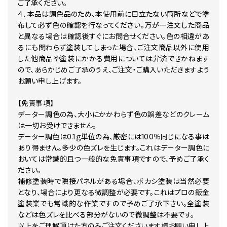
EP2 イエロー2S
ご了承ください。
ES6 グレイッシュベージュ2M
４．本品は調色品のため、本使用前に目立たない箇所などで塗
EV0 ベージュ2M
布して必ず色の確認を行なってください。万が一注文した商品
EV1 ライトニングイエロー2S
と異なる場合は確認後すぐにお問合せください。色の相違があ
EV5 ライトゴールド 2M
るにも関わらず塗装してしまった場合、ご注文商品以外に使用
EW1 グリニッシュイエロー2S
した他商品や塗装にかかる費用については弁済できかねます
EW2 ライトイエロー S
ので、あらかじめご了承のうえ、ご注文・ご購入いただきますよう
EY0 シリカブレス(2RPM)
F20 ディープターコイズ2P
お願い申し上げます。
FAC ブルーターコイズ
FAD ブルーイッシュグリーンM
【免責事項】
FAH セラミックブルー(M)
データー調色の為、大小にかかわらず色の誤差などのクレーム
FK1 ノルディックグリーンM
は一切お受けできません。
FL0 ライトグリニッシュシルバーM
データー調色は0.1ｇ単位の為、厳密には100％同じになる事は
FL1 オーガニックグリーン2GP
FP0 ライトグリニッシュシルバー2PM
あり得ません。多少の色ズレを生じます。これはデーター調色に
FV1 ターコイズ 2M
おいては常識的且つ一般的な免責事項ですので、予めご了承く
FV2 グリーン 2M
ださい。
FV3 ライトブルーイッシュグリーン 2M
補修塗装時で隣接パネルがある場合、ボカシ塗装は当然必要
FW0 アクアグリーン2M
となり、場合により更なる微調整が必要です。これはプロの鈑金
FX0 グリーン2M
塗装業でも常識的な作業ですので予めご了承下さい。全塗装
G41 ダイヤモンドブラック(P)
G42 ピュアブラック(PM)
などは色ズレを比べる部分がないので微調整は不要です。
GAB ナイトベールパープル(PM)
以上をご理解頂けた方のみご注文くださいます様お願い申し上