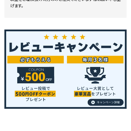
GAC ガーネットブラック(P)
げます。
GAE ファントムブラック(P)
GAG メテオフレークブラック(P)
GN0 ブラック(M)
GV1 ブラックパール2P
HAA ウォームサテンシルバー
HAG カシミヤグレージュ(TPM)
HAJ ギャラクシーゴールド(TM)
J10 フレッシュオリーブ2M
J11 ビーンズ2S
J12 カーキ2S
J21 ユーカリグリーンM
J31 キウイグリーン
JAC オーガニックオリーブPM
JAD スプリンググリーン(PM)
JAE ヒマラヤンカーキ(M)
JAF ナチュラルハーブ(2M)
JP0 ライトグリーンM
JP1 イエローM
JV0 ダークグリーン 2P
JW0 ミレニアムジェイド2M
JY0 イエローイッシュグリーン2M
K13 ビームグレー2P