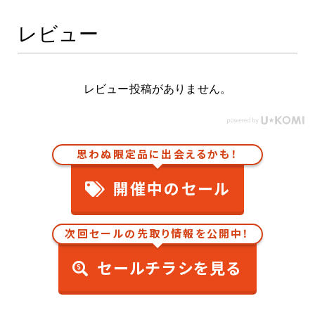
K21 トワイライトグレー2PM
K22 エターナルグレーM
K23 ブリリアントシルバー(M)
レビュー
K31 ブルーイッシュグレーM
K32 ウォームシルバーM
K51 ブレードシルバー(M)
K52 ストラフィアブルー(PM)
レビュー投稿がありません。
K54 アーバンセメント
K55 アイアングレーM
K57 ルナマーレシルバー
KAC タイタニウムグレー(TM)
KAD ダークメタルグレー(M)
思わぬ限定品に出会えるかも！
KAG スパークリングロゼシルバーM
KAK クールアイアン
開催中のセール
KAS クリスタルライラックTPM
KAT ディープブロンズ(TPM)
KAV メタルグレー(RM)
KAX メテオライトブラウン(M)
次回セールの先取り情報を公開中！
KAY シェルブロンド(M)
KBB エターナルスノーホワイト(TM)
セールチラシを見る
KBE タイガーアイブラウン(PM)
KBG ライトジンジャー(TM)
KBR スプリングライトグリーン(TM)
KBT エアグレー(PM)