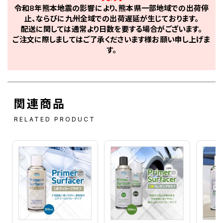
令和8年熊本地震の影響により、熊本県一部地域での出荷停
BM1 ダークブルー2P
止、ならびに九州全域での出荷遅延が生じております。
BN0 ダークグリーニッシュブルー2P
BN6 ダークブルー2P
配送に関しては通常より日数を要する場合がございます。
BP0 ウォーターブルー2PM
ご注文に際しましてはご了承くださいます様お願い申し上げま
BP8 ダークブルー2S
す。
BP9 ダークブルー2P
BR6 ライトブルーM
BS3 ダークブルー2FPM
BT4 ブルーイッシュグレー2FPM
BT8 ダークブルーパール2PM
関連商品
BV3 ライトブルー 2TM
BV5 ダークメタルブルー 2M
RELATED PRODUCT
BV6 オーシャンブルー 2M
BV7 ブルーS
BW5 ダークブルー(P)
BW6 ダークブルー 2P
BW9 エクセレントブルー(P)
BX9 ライトブルー2TM
BY6 ソードメタル2M
C15 ショコラ
C16 ビンテージブロンズ2PM
C30 カフェラテベージュM
C51 デザートアンバーM