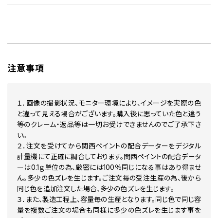
DR6 グリーン2TM
DT1 グリニッシュシルバー2FM
DV3 ダークグリーン2PM
DV7 オパールシルバー 2M
DW0 ジェイドグリーン2P
E12 ハーベストゴールド2M
E20 サンドカーキ2S
注意事項
E23 プライムゴールドM
E30 シトロンイエローM
E60 ストームイエロー
EAC プレミアムアルティメイトイエロー
１．画像の撮影状況、モニター環境により、イメージを実際の色
EAH メローゴールド(M)
と違って見える場合がございます。購入後に思っていた色と違う
EAK ビートニックゴールド(M)
等のクレーム・返品等は一切お受けできませんのでご了承下さ
EAN チタニウムカーキ(PM)
い。
EAR キャニオンブロンズ(PM)
２．注文を受けてから関西ペイントの配合データーをデジタル
EAU タンジェリンオレンジ(PM)
EAV サンライトイエロー(P)
計量機にて正確に調合しております。関西ペイントの配合データ
EBA オリーブグリーン(TM)
ーは0.1ｇ単位の為、厳密には100％同じになる事はあり得ませ
EBB プレミアムコロナオレンジ(PM)
ん。多少の色ズレを生じます。ご注文毎の受注生産の為、後から
EBG アルティメイトシャイニーオレンジ(4CM)
同じ色を追加注文した場合、多少の色ズレを生じます。
EBL サンライズオレンジ(RPM)
３．また、製造工程上、容量毎の生産となります。同じ色で同じ容
EH0 ベージュ
量を複数ご注文の場合も同様に多少の色ズレを生じます事を
EH5 ブラウンM