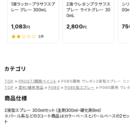
C61 シャンパントパーズTM
1液ラッカープラサフスプ
2液ウレタンプラサフス
シリコ
CAA シャンパーニュゴールド
レー グレー 300mL
プレー ライトグレー 30
00ml
CAB グレイッシュブロンズＭ
0mL
CAD クラフトダンボールM
CAG ロゼブロンズ(TM)
1,083
2,800
750
円
円
CAH シャイニーブロンズ(PM)
CAN プレミアムブラウン(M)
1件
CAS インペリアルアンバー(P)
CK7 メキシカンレッド2PM
CP2 ブラウニッシュレッド2P
CR0 ベージュ2M
CT6 レディッシュイエロー2M
カテゴリ
CV6 ダークブラウン2P
CY0 アーバンブロンズ2PM
TOP
>
PROST/関西ペイント
>
PG80調色 ウレタン2液型スプレー ニッ
D22 シリカグリーン2RPM
D40 アクアミント (M)
TOP
>
塗料/補修用品
>
PG80
>
PG80缶スプレー
>
PG80調色 ウレタ
DAA カモミールグリーンPM
商品仕様
DAC フロストグリーン
DJ2 ダークグリーン2P
2液型スプレー 300mlセット（主剤300ml・硬化剤9ml）
DN1 フォレストグリーン2P
※パール系などの3コート商品はカラーベースとパールベースの2セッ
DP0 フォレストブルーパール2P
ト
DP1 ディープグリーン2P
DR2 ダークグリーン2P
DR4 ダークグリーンEP