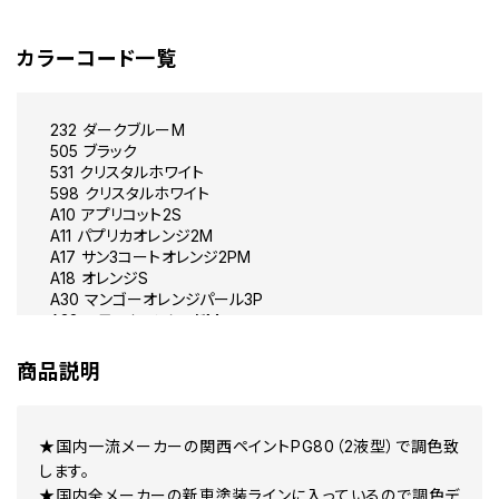
カラーコード一覧
232 ダークブルーM
505 ブラック
531 クリスタルホワイト
598 クリスタルホワイト
A10 アプリコット2S
A11 パプリカオレンジ2M
A17 サン3コートオレンジ2PM
A18 オレンジS
A30 マンゴーオレンジパール3P
A32 エモーションレッドM
A41 プレミアムブレーズレッド
A51 クリムゾンレッド3P
商品説明
A52 レディッシュカッパー
A53 プレミアムパッショネイトオレンジ3P
A54 バイブラントレッド
★国内一流メーカーの関西ペイントPG80（2液型）で調色致
A55 サンライトオレンジ
AP0 ワインレッド2PM
します。
AR0 オレンジ 2PM
★国内全メーカーの新車塗装ラインに入っているので調色デ