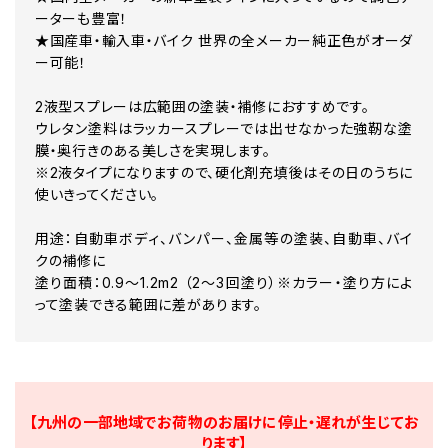
B ライトグレーメタリック
ーターも豊富！
BMC ブルーマイカメタリック
★国産車・輸入車・バイク 世界の全メーカー純正色がオーダ
BMC0775 ブルーマイカメタリック
ー可能！
BNM3 テクノジェイドメタリック
BS4 シルバーストームメタリック
BWC1 ブルーイッシュホワイトカクテルP
2液型スプレーは広範囲の塗装・補修におすすめです。
C ブルーメタリック
ウレタン塗料はラッカースプレーでは出せなかった強靭な塗
DCM8 グリーンマイカ
膜・奥行きのある美しさを実現します。
DPBMC ディープパープルブルーマイカ
※2液タイプになりますので、硬化剤充填後はその日のうちに
DPBMU オーシャンブルーメタリック
使いきってください。
M3 ペールパープリッシュブルーメタリック
S1 シルバーメタリック
用途：自動車ボディ、バンパー、金属等の塗装、自動車、バイ
SM1 シルバーメタリック
SMX ブラックメタリック
クの補修に
VRC1 レッドマイカ
塗り面積：0.9～1.2m2 （2～3回塗り）※カラー・塗り方によ
YAM.MA064.0 ブラックメタリック
って塗装できる範囲に差があります。
YAM.MG003.0 ブルーメタリック
YAM.MM003.0 ベージュマイカ
YAM.MM008.0 ベージュメタリック
YAM.SA010.0 ブラック
YNM9 デザートメタリック
【九州の一部地域でお荷物のお届けに停止・遅れが生じてお
ります】