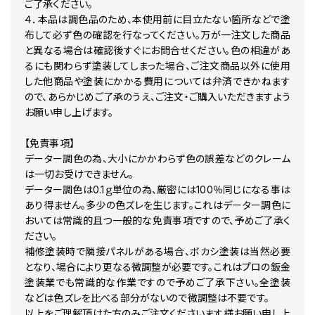
ご了承ください。
４．本品は調色品のため、本使用前に目立たない箇所などで塗
布して必ず色の確認を行なってください。万が一注文した商品
と異なる場合は確認後すぐにお問合せください。色の相違があ
るにも関わらず塗装してしまった場合、ご注文商品以外に使用
した他商品や塗装にかかる費用については弁済できかねます
ので、あらかじめご了承のうえ、ご注文・ご購入いただきますよう
お願い申し上げます。
【免責事項】
データー調色の為、大小にかかわらず色の誤差などのクレーム
は一切お受けできません。
データー調色は0.1ｇ単位の為、厳密には100％同じになる事は
あり得ません。多少の色ズレを生じます。これはデーター調色に
おいては常識的且つ一般的な免責事項ですので、予めご了承く
ださい。
補修塗装時で隣接パネルがある場合、ボカシ塗装は当然必要
となり、場合により更なる微調整が必要です。これはプロの鈑金
塗装業でも常識的な作業ですので予めご了承下さい。全塗装
などは色ズレを比べる部分がないので微調整は不要です。
以上をご理解頂けた方のみご注文くださいます様お願い申し上