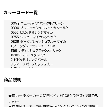
カラーコード一覧
00V9 ニューハイスパークルグリーン
0390 ブルーイッシュホワイトカクテルP
0552 ビビッドオレンジマイカ
0755 シルバーマイカメタリック
0829 ダークグレイッシュブルーマイカ
1 ダークグレイッシュパープルM
1159 レディッシュブラックメタリック
16309 ブルーメタリック
2 ビビッドオレンジパール
3 ディープパープリッシュブルー
3YF ターコイズ
4 ライトパープリッシュブルーメタリック
5 ブルーイッシュグレーメタリック
商品説明
51989 ウェーブランナーバイオレット
6 ディープバイオレットマイカメタリック
8 イエローイッシュグレーメタリック
★国内一流メーカーの関西ペイントPG80（2液型）で調色致
9 ベリーダークブルーマイカM
90688 ジェットスキーオフホワイト
します。
A ダークバイオレットマイカ
★国内全メーカーの新車塗装ラインに入っているので調色デ