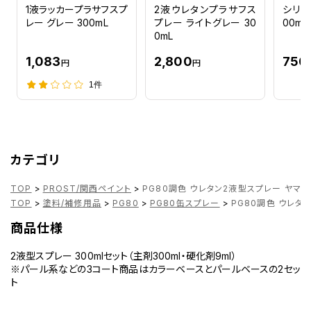
1液ラッカープラサフスプ
2液ウレタンプラサフス
シリコ
レー グレー 300mL
プレー ライトグレー 30
00ml
0mL
1,083
2,800
750
円
円
1件
カテゴリ
TOP
>
PROST/関西ペイント
>
PG80調色 ウレタン2液型スプレー ヤマ
TOP
>
塗料/補修用品
>
PG80
>
PG80缶スプレー
>
PG80調色 ウレタ
商品仕様
2液型スプレー 300mlセット（主剤300ml・硬化剤9ml）
※パール系などの3コート商品はカラーベースとパールベースの2セッ
ト