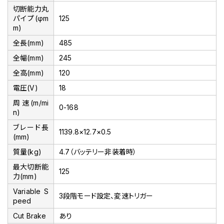
切断能力丸
パイプ(φm
125
m)
全長(mm)
485
全幅(mm)
245
全高(mm)
120
電圧(V)
18
周速(m/mi
0-168
n)
ブレード長
1139.8×12.7×0.5
(mm)
質量(kg)
4.7（バッテリー非装着時）
最大切断能
125
力(mm)
Variable S
3段階モード設定、変速トリガー
peed
Cut Brake
あり