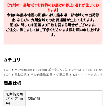
【九州の一部地域でお荷物のお届けに停止・遅れが生じてお
ります】
令和8年熊本地震の影響により、熊本県一部地域での出荷停
止、ならびに九州全域での出荷遅延が生じております。
配送に関しては通常より日数を要する場合がございます。
ご注文に際しましてはご了承くださいます様お願い申し上げま
す。
カテゴリ
TOP
>
Milwaukee
>
125mm ポータブルバンドソー M18 FBS125-0C0 
TOP
>
電動工具
>
その他電動工具
>
切断工具
>
125mm ポータブルバンドソ
商品仕様
切断能力角
パイプ(m
125×125
m)