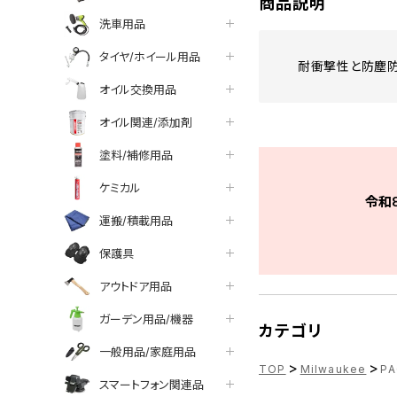
商品説明
洗車用品
タイヤ/ホイール用品
耐衝撃性と防塵防
オイル交換用品
オイル関連/添加剤
塗料/補修用品
ケミカル
令和
運搬/積載用品
保護具
アウトドア用品
ガーデン用品/機器
カテゴリ
一般用品/家庭用品
>
>
TOP
Milwaukee
P
スマートフォン関連品