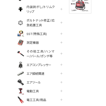
内装剥がし/トリムク
リップ
ボルトナット修正/応
急処置工具
SST(特殊工具)
測定機器
その他工具/ハンマ
ー/バール/ポンチ等
エアコンプレッサー
エア接続関連
エアツール
電動工具
電工工具/用品