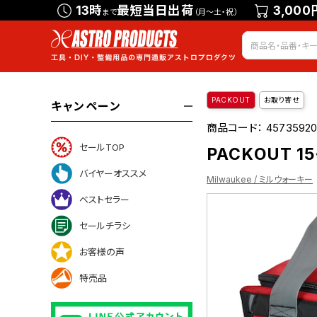
13時
最短当日出荷
3,000
まで
（月～土・祝）
PACKOUT
お取り寄せ
キャンペーン
商品コード：
4573592
セールTOP
PACKOUT 1
バイヤーオススメ
Milwaukee / ミルウォーキー
ベストセラー
セールチラシ
お客様の声
特売品