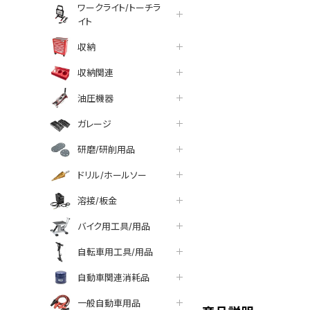
ワークライト/トーチラ
イト
収納
収納関連
油圧機器
ガレージ
研磨/研削用品
ドリル/ホールソー
溶接/板金
バイク用工具/用品
自転車用工具/用品
tter
facebook
line
自動車関連消耗品
一般自動車用品