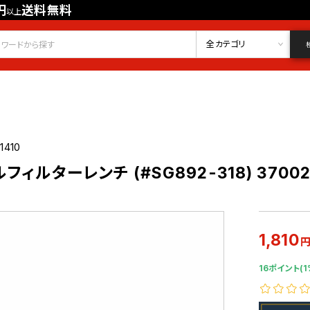
円
送料無料
以上
会員登録
ログイン
お気に入り
全カテゴリ
1410
ィルターレンチ (#SG892-318) 3700
1,810
16ポイント(1