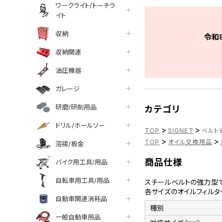
ワークライト/トーチラ
イト
収納
令和
収納関連
油圧機器
ガレージ
研磨/研削用品
カテゴリ
ドリル/ホールソー
>
>
TOP
SIGNET
ベルト式
>
>
TOP
オイル交換用品
溶接/板金
商品仕様
バイク用工具/用品
自転車用工具/用品
スチールベルトの強力型で
各サイズのオイルフィルタ
自動車関連消耗品
種別
一般自動車用品