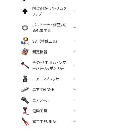
内装剥がし/トリムク
リップ
ボルトナット修正/応
急処置工具
SST(特殊工具)
測定機器
その他工具/ハンマ
ー/バール/ポンチ等
エアコンプレッサー
エア接続関連
エアツール
電動工具
tter
facebook
line
電工工具/用品