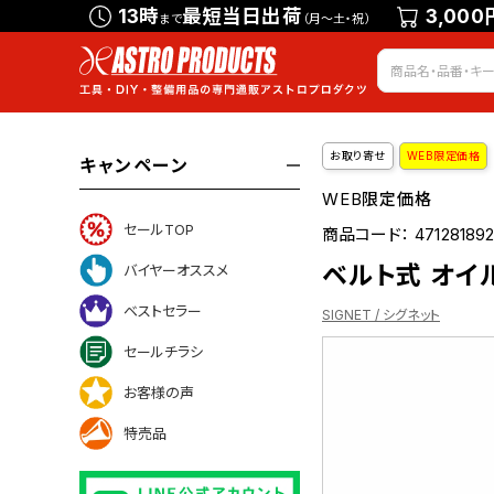
13時
最短当日出荷
3,000
まで
（月～土・祝）
お取り寄せ
WEB限定価格
キャンペーン
WEB限定価格
セールTOP
商品コード：
471281892
ベルト式 オイルフ
バイヤーオススメ
ベストセラー
SIGNET / シグネット
セールチラシ
お客様の声
ついて
特売品