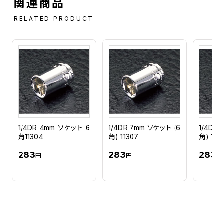
関連商品
RELATED PRODUCT
1/4DR 4mm ソケット 6
1/4DR 7mm ソケット (6
1/4D
角11304
角) 11307
角) 11
283
283
283
円
円