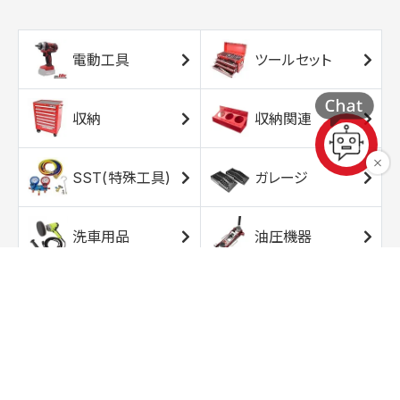
電動工具
ツールセット
収納
収納関連
SST(特殊工具)
ガレージ
洗車用品
油圧機器
エアコンプレッサ
エアツール
ー
トルクレンチ
ソケット